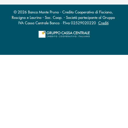
© 2026 Banca Monte Pruno - Credito Cooperativo di Fisciano,
Roscigno e Laurino - Soc. Coop. - Società partecipante al Gruppo
IVA Cassa Centrale Banca · P.Iva 02529020220
Crediti