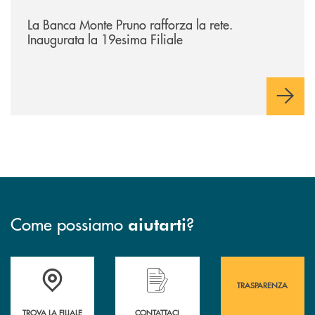
/archivio-bmp/la-banca-monte-pruno-rafforza-la-rete-inaugurata-la-19e
La Banca Monte Pruno rafforza la rete.
Inaugurata la 19esima Filiale
Come possiamo
?
aiutarti
Accedi all' elenco completo&nbsp; delle&nbsp; filiali&nbsp; di Banca 
Hai bisogno di assistenza immediata? Contatta
Hai bisogno di alcuni
TRASPARENZA
TROVA LA FILIALE
CONTATTACI