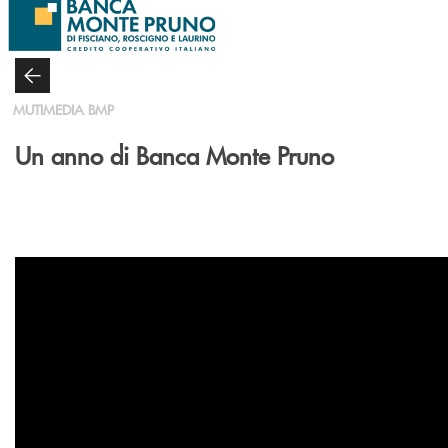
Salta al contenuto principale
MUTIMEDIA BMP
Un anno di Banca Monte Pruno