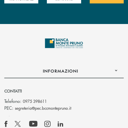
INFORMAZIONI
CONTATTI
Telefono:
0975 398611
(si apre l’app di posta elettro
PEC:
segreteria@pec.bccmontepruno.it