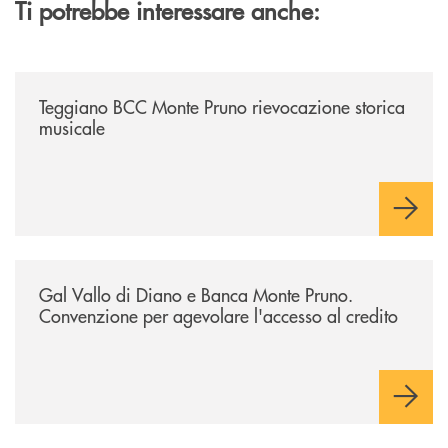
Ti potrebbe interessare anche:
/archivio-bmp/teggiano-bcc-monte-pruno-rievocazione-storica-musical
Teggiano BCC Monte Pruno rievocazione storica
musicale
/archivio-bmp/gal-vallo-di-diano-e-banca-monte-pruno-convenzione-pe
Gal Vallo di Diano e Banca Monte Pruno.
Convenzione per agevolare l'accesso al credito