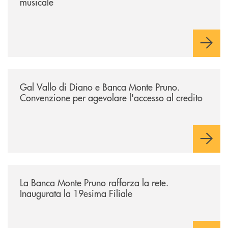
musicale
/archivio-bmp/gal-vallo-di-diano-e-banca-monte-pruno-convenzione-pe
Gal Vallo di Diano e Banca Monte Pruno.
Convenzione per agevolare l'accesso al credito
/archivio-bmp/la-banca-monte-pruno-rafforza-la-rete-inaugurata-la-19e
La Banca Monte Pruno rafforza la rete.
Inaugurata la 19esima Filiale