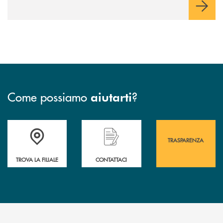
Come possiamo
?
aiutarti
Accedi all' elenco completo&nbsp; delle&nbsp; filiali&nbsp; di Banca 
Hai bisogno di assistenza immediata? Contatta
Hai bisogno di alcuni
TRASPARENZA
TROVA LA FILIALE
CONTATTACI