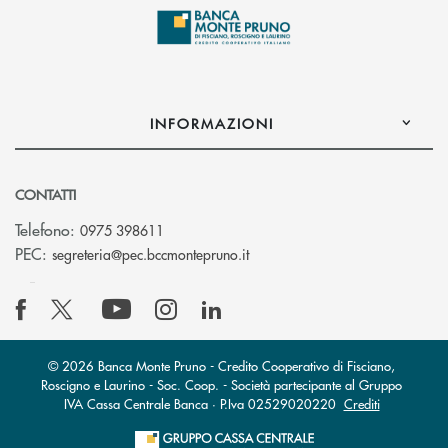
INFORMAZIONI
CONTATTI
Telefono:
0975 398611
(si apre l’app di posta elettro
PEC:
segreteria@pec.bccmontepruno.it
© 2026 Banca Monte Pruno - Credito Cooperativo di Fisciano,
Roscigno e Laurino - Soc. Coop. - Società partecipante al Gruppo
IVA Cassa Centrale Banca · P.Iva 02529020220
Crediti