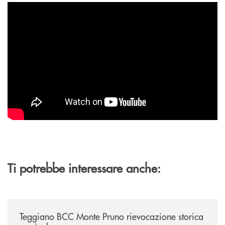
Ti potrebbe interessare anche:
/archivio-bmp/teggiano-bcc-monte-pruno-rievocazione-storica-musical
Teggiano BCC Monte Pruno rievocazione storica