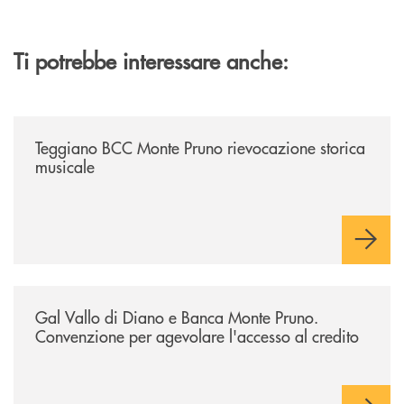
Ti potrebbe interessare anche:
/archivio-bmp/teggiano-bcc-monte-pruno-rievocazione-storica-musical
Teggiano BCC Monte Pruno rievocazione storica
musicale
/archivio-bmp/gal-vallo-di-diano-e-banca-monte-pruno-convenzione-pe
Gal Vallo di Diano e Banca Monte Pruno.
Convenzione per agevolare l'accesso al credito