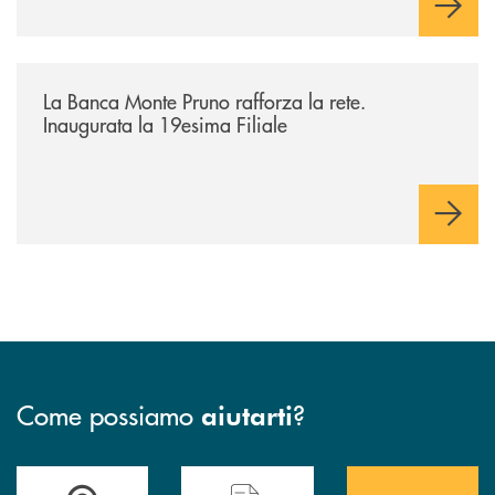
/archivio-bmp/la-banca-monte-pruno-rafforza-la-rete-inaugurata-la-19e
La Banca Monte Pruno rafforza la rete.
Inaugurata la 19esima Filiale
Come possiamo
?
aiutarti
Accedi all' elenco completo&nbsp; delle&nbsp; filiali&nbsp; di Banca 
Hai bisogno di assistenza immediata? Contatta
Hai bisogno di alcuni