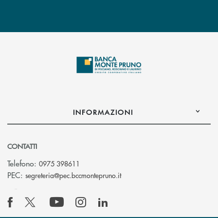
INFORMAZIONI
CONTATTI
Telefono:
0975 398611
(si apre l’app di posta elettro
PEC:
segreteria@pec.bccmontepruno.it