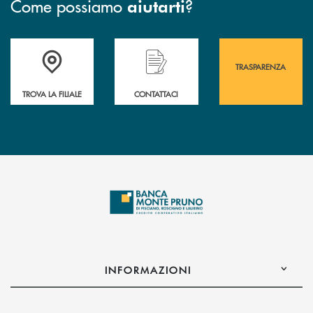
Come possiamo
?
aiutarti
Accedi all' elenco completo&nbsp; delle&nbsp; filiali&nbsp; di Banca 
Hai bisogno di assistenza immediata? Contatta
Hai bisogno di alcuni
TRASPARENZA
TROVA LA FILIALE
CONTATTACI
INFORMAZIONI