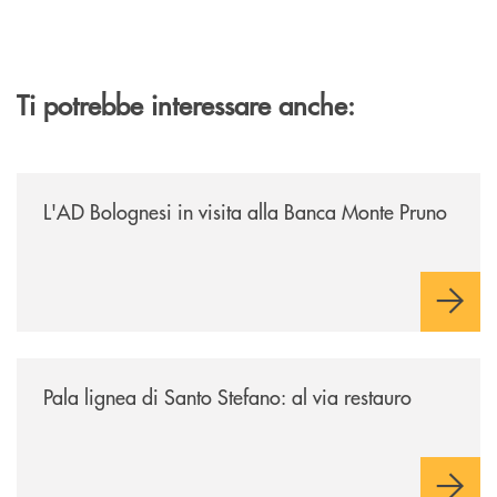
Ti potrebbe interessare anche:
/archivio-italia2/lad-bolognesi-in-visita-alla-banca-monte-pruno/
L'AD Bolognesi in visita alla Banca Monte Pruno
/archivio-italia2/pala-lignea-di-santo-stefano-al-via-restauro/
Pala lignea di Santo Stefano: al via restauro