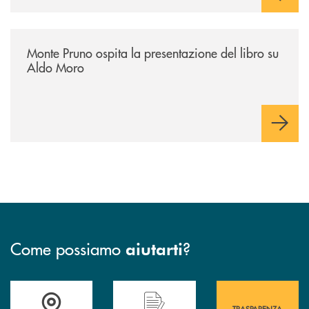
/archivio-italia2/monte-pruno-ospita-la-presentazione-del-libro-su-al
Monte Pruno ospita la presentazione del libro su
Aldo Moro
Come possiamo
?
aiutarti
Accedi all' elenco completo&nbsp; delle&nbsp; filiali&nbsp; di Banca 
Hai bisogno di assistenza immediata? Contatta
Hai bisogno di alcuni
TRASPARENZA