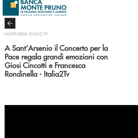
Salta al contenuto principale
MULTIMEDIA ITALIA2 TV
A Sant’Arsenio il Concerto per la
Pace regala grandi emozioni con
Giosi Cincotti e Francesca
Rondinella - Italia2Tv