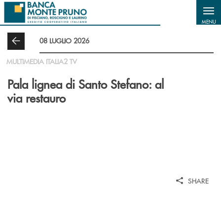
Salta al contenuto principale
MENU
08 LUGLIO 2026
MULTIMEDIA ITALIA2 TV
Pala lignea di Santo Stefano: al
via restauro
SHARE