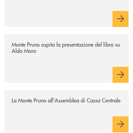
/archivio-italia2/monte-pruno-ospita-la-presentazione-del-libro-su-al
Monte Pruno ospita la presentazione del libro su
Aldo Moro
/archivio-italia2/la-monte-pruno-allassemblea-di-cassa-centrale/
La Monte Pruno all'Assemblea di Cassa Centrale