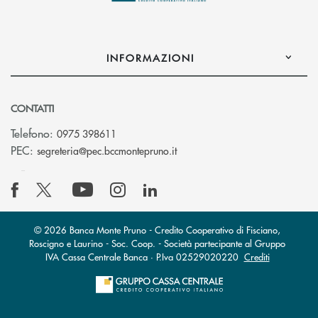
INFORMAZIONI
CONTATTI
Telefono:
0975 398611
(si apre l’app di posta elettro
PEC:
segreteria@pec.bccmontepruno.it
© 2026 Banca Monte Pruno - Credito Cooperativo di Fisciano,
Roscigno e Laurino - Soc. Coop. - Società partecipante al Gruppo
IVA Cassa Centrale Banca · P.Iva 02529020220
Crediti