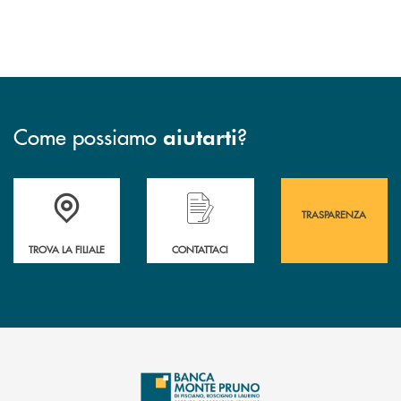
Come possiamo
?
aiutarti
Accedi all' elenco completo&nbsp; delle&nbsp; filiali&nbsp; di Banca 
Hai bisogno di assistenza immediata? Contatta
Hai bisogno di alcuni
TRASPARENZA
TROVA LA FILIALE
CONTATTACI