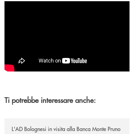
Ti potrebbe interessare anche:
/archivio-italia2/lad-bolognesi-in-visita-alla-banca-monte-pruno/
L'AD Bolognesi in visita alla Banca Monte Pruno