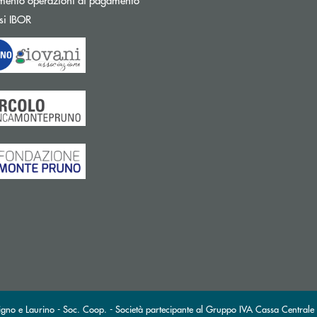
Apre una nuova finestra
si IBOR
gno e Laurino - Soc. Coop. - Società partecipante al Gruppo IVA Cassa Centrale