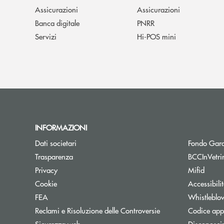
Assicurazioni
Assicurazioni
Banca digitale
PNRR
Servizi
Hi-POS mini
INFORMAZIONI
Dati societari
Fondo Gara
Trasparenza
BCCInVetri
Privacy
Mifid
Cookie
Accessibili
FEA
Whistleblo
Reclami e Risoluzione delle Controversie
Codice appa
Sicurezza web
Disconosci