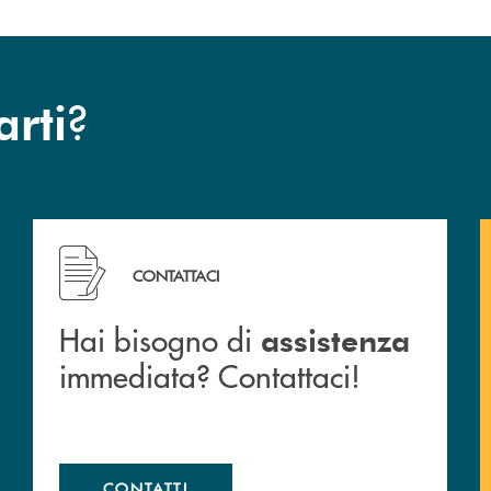
?
arti
 filiali&nbsp; di Banca Monte Pruno
Hai bisogno di assistenza immediata? Contattaci!
CONTATTACI
Hai bisogno di
assistenza
immediata? Contattaci!
CONTATTI