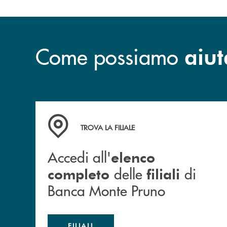
Come possiamo
aiut
Accedi all' elenco completo&nbsp; delle&nbsp;
TROVA LA FILIALE
Accedi all'
elenco
delle
di
completo
filiali
Banca Monte Pruno
FILIALI