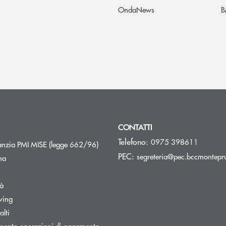
OndaNews
B
CONTATTI
Telefono:
0975 398611
Apre una nuova finestra
nzia PMI MISE (legge 662/96)
PEC:
segreteria@pec.bccmontepru
na
tà
wing
Apre una nuova finestra
lti
mento operazioni di pagamento