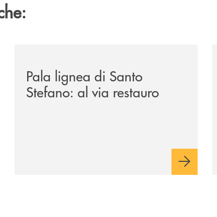
che:
anca-monte-pruno/
/archivio-italia2/pala-lignea-di-santo-stefano-al-via-r
/
Pala lignea di Santo
Stefano: al via restauro