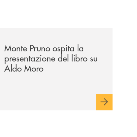
estauro/
archivio-italia2/monte-pruno-ospita-la-presentazione-del-
Monte Pruno ospita la
presentazione del libro su
Aldo Moro