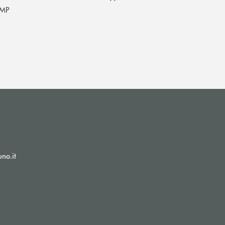
MP
(si apre l’app di posta elettronica)
no.it