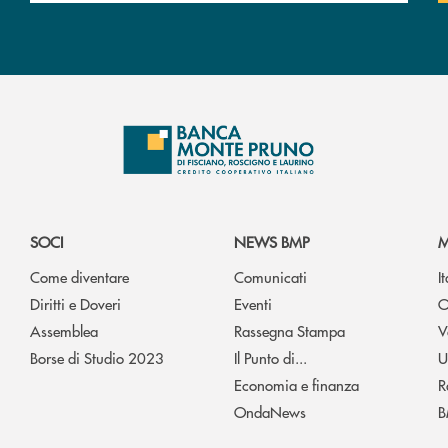
SOCI
NEWS BMP
M
Come diventare
Comunicati
I
Diritti e Doveri
Eventi
O
Assemblea
Rassegna Stampa
V
Borse di Studio 2023
Il Punto di...
U
Economia e finanza
R
OndaNews
B