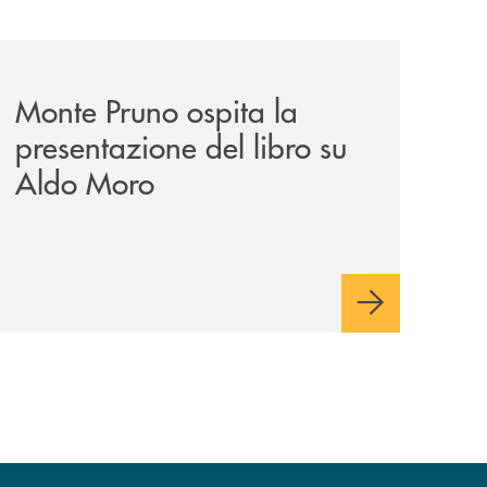
estauro/
archivio-italia2/monte-pruno-ospita-la-presentazione-del-
Monte Pruno ospita la
presentazione del libro su
Aldo Moro