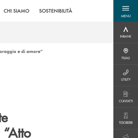
CHI SIAMO
SOSTENIBILITÀ
MENU
menu destra
INBANK
INBANK
 coraggio e di amore”
FILIALI
FILIALI
UTILITY
UTILITY
CONTATTI
CONTATTI
te
TESORERIE
TESORERIE
 “Atto