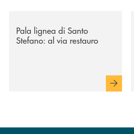
anca-monte-pruno/
/archivio-italia2/pala-lignea-di-santo-stefano-al-via-r
/
Pala lignea di Santo
Stefano: al via restauro