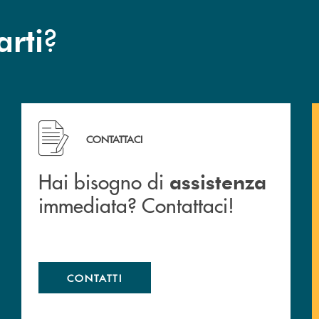
?
arti
 filiali&nbsp; di Banca Monte Pruno
Hai bisogno di assistenza immediata? Contattaci!
CONTATTACI
Hai bisogno di
assistenza
immediata? Contattaci!
CONTATTI