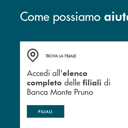
Come possiamo
aiut
Accedi all' elenco completo&nbsp; delle&nbsp;
TROVA LA FILIALE
Accedi all'
elenco
delle
di
completo
filiali
Banca Monte Pruno
FILIALI