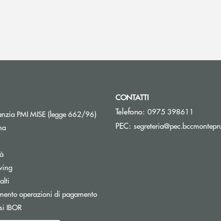
CONTATTI
Telefono:
0975 398611
Apre una nuova finestra
nzia PMI MISE (legge 662/96)
PEC:
segreteria@pec.bccmontepru
na
tà
wing
Apre una nuova finestra
lti
mento operazioni di pagamento
Apre una nuova finestra
si IBOR