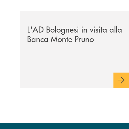
/archivio-italia2/lad-bolognesi-in-visita-alla-b
L'AD Bolognesi in visita alla
Banca Monte Pruno