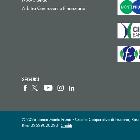
Apre una nuova finestra
Arbitro Controversie Finanziarie
SEGUICI
© 2026 Banca Monte Pruno - Credito Cooperativo di Fisciano, Rosci
P.Iva 02529020220
Crediti