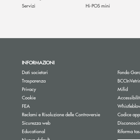
Servizi
Hi-POS mini
INFORMAZIONI
Dati societari
Fondo Gara
Trasparenza
BCCInVetri
Privacy
Mifid
Cookie
Accessibili
FEA
Whistleblo
Reclami e Risoluzione delle Controversie
Codice appa
Sicurezza web
Disconosci
Educational
Riforma tas
Nuovo default