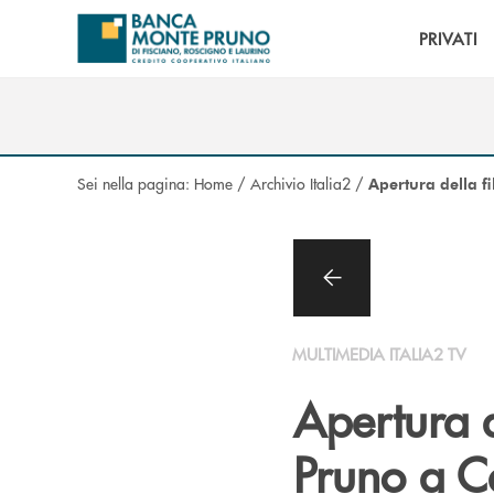
Salta al contenuto principale
PRIVATI
Sei nella pagina:
Home
/
Archivio Italia2
/
Apertura della f
MULTIMEDIA ITALIA2 TV
Apertura d
Pruno a Ca