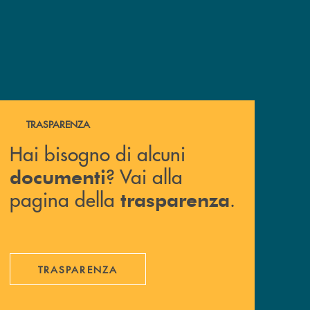
Hai bisogno di alcuni documenti ? Vai alla pagina della 
TRASPARENZA
Hai bisogno di alcuni
? Vai alla
documenti
pagina della
.
trasparenza
TRASPARENZA