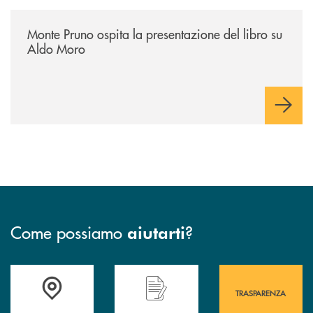
/archivio-italia2/monte-pruno-ospita-la-presentazione-del-libro-su-al
Monte Pruno ospita la presentazione del libro su
Aldo Moro
Come possiamo
?
aiutarti
Accedi all' elenco completo&nbsp; delle&nbsp; filiali&nbsp; di Banca 
Hai bisogno di assistenza immediata? Contatta
Hai bisogno di alcuni
TRASPARENZA