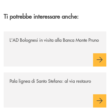
Ti potrebbe interessare anche:
/archivio-italia2/lad-bolognesi-in-visita-alla-banca-monte-pruno/
L'AD Bolognesi in visita alla Banca Monte Pruno
/archivio-italia2/pala-lignea-di-santo-stefano-al-via-restauro/
Pala lignea di Santo Stefano: al via restauro