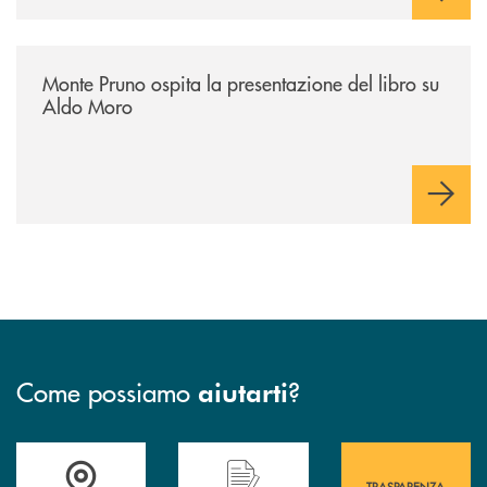
/archivio-italia2/monte-pruno-ospita-la-presentazione-del-libro-su-al
Monte Pruno ospita la presentazione del libro su
Aldo Moro
Come possiamo
?
aiutarti
Accedi all' elenco completo&nbsp; delle&nbsp; filiali&nbsp; di Banca 
Hai bisogno di assistenza immediata? Contatta
Hai bisogno di alcuni
TRASPARENZA