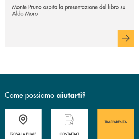
Monte Pruno ospita la presentazione del libro su
Aldo Moro
Come possiamo
?
aiutarti
Accedi all' elenco completo&nbsp; delle&nbsp; filiali&nbsp; di Banca 
Hai bisogno di assistenza immediata? Contatta
Hai bisogno di alcuni
TRASPARENZA
TROVA LA FILIALE
CONTATTACI