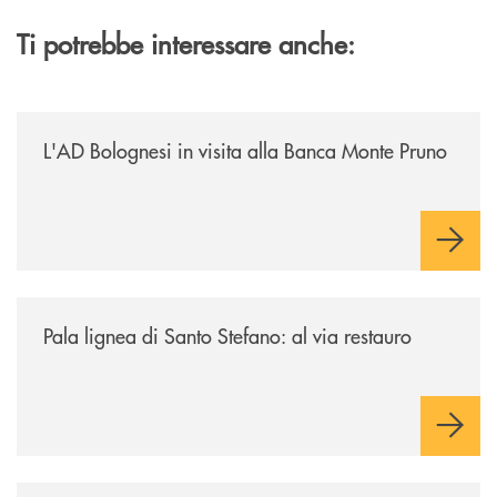
Ti potrebbe interessare anche:
/archivio-italia2/lad-bolognesi-in-visita-alla-banca-monte-pruno/
L'AD Bolognesi in visita alla Banca Monte Pruno
/archivio-italia2/pala-lignea-di-santo-stefano-al-via-restauro/
Pala lignea di Santo Stefano: al via restauro
/archivio-italia2/monte-pruno-ospita-la-presentazione-del-libro-su-al