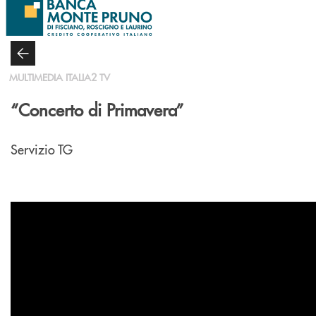
Salta al contenuto principale
MULTIMEDIA ITALIA2 TV
“Concerto di Primavera”
Servizio TG