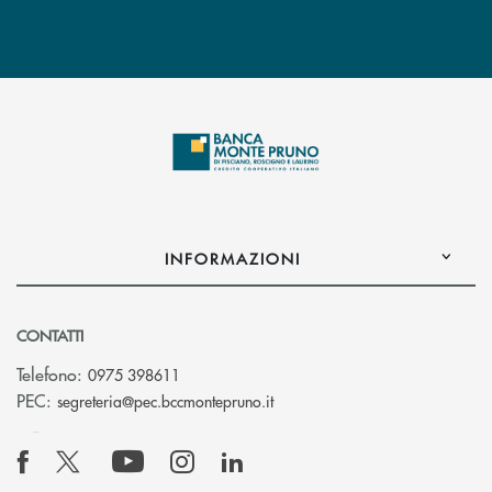
INFORMAZIONI
CONTATTI
Telefono:
0975 398611
(si apre l’app di posta elettro
PEC:
segreteria@pec.bccmontepruno.it