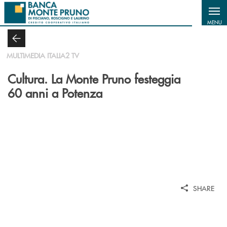
Salta al contenuto principale
MENU
MULTIMEDIA ITALIA2 TV
Cultura. La Monte Pruno festeggia
60 anni a Potenza
SHARE