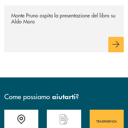
/archivio-italia2/monte-pruno-ospita-la-presentazione-del-libro-su-al
Monte Pruno ospita la presentazione del libro su
Aldo Moro
Come possiamo
?
aiutarti
Accedi all' elenco completo&nbsp; delle&nbsp; filiali&nbsp; di Banca 
Hai bisogno di assistenza immediata? Contatta
Hai bisogno di alcuni
TRASPARENZA