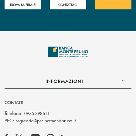
TROVA LA FILIALE
CONTATTACI
INFORMAZIONI
CONTATTI
Telefono:
0975 398611
(si apre l’app di posta elettro
PEC:
segreteria@pec.bccmontepruno.it