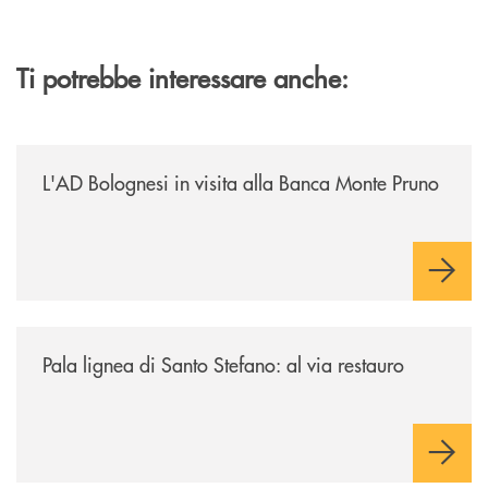
Ti potrebbe interessare anche:
/archivio-italia2/lad-bolognesi-in-visita-alla-banca-monte-pruno/
L'AD Bolognesi in visita alla Banca Monte Pruno
/archivio-italia2/pala-lignea-di-santo-stefano-al-via-restauro/
Pala lignea di Santo Stefano: al via restauro