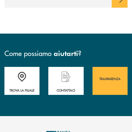
Come possiamo
?
aiutarti
Accedi all' elenco completo&nbsp; delle&nbsp; filiali&nbsp; di Banca 
Hai bisogno di assistenza immediata? Contatta
Hai bisogno di alcuni
TRASPARENZA
TROVA LA FILIALE
CONTATTACI