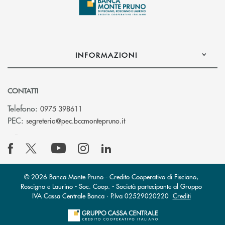
INFORMAZIONI
CONTATTI
Telefono:
0975 398611
(si apre l’app di posta elettro
PEC:
segreteria@pec.bccmontepruno.it
© 2026 Banca Monte Pruno - Credito Cooperativo di Fisciano,
Roscigno e Laurino - Soc. Coop. - Società partecipante al Gruppo
IVA Cassa Centrale Banca · P.Iva 02529020220
Crediti