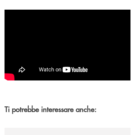
Ti potrebbe interessare anche:
/archivio-italia2/lad-bolognesi-in-visita-alla-banca-monte-pruno/