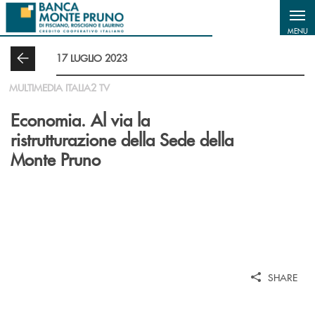
Salta al contenuto principale
MENU
17 LUGLIO 2023
MULTIMEDIA ITALIA2 TV
Economia. Al via la
ristrutturazione della Sede della
Monte Pruno
SHARE