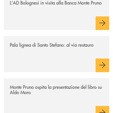
L'AD Bolognesi in visita alla Banca Monte Pruno
/archivio-italia2/pala-lignea-di-santo-stefano-al-via-restauro/
Pala lignea di Santo Stefano: al via restauro
/archivio-italia2/monte-pruno-ospita-la-presentazione-del-libro-su-al
Monte Pruno ospita la presentazione del libro su
Aldo Moro