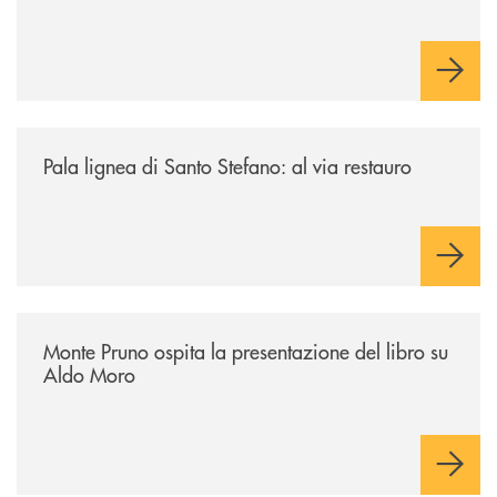
/archivio-italia2/pala-lignea-di-santo-stefano-al-via-restauro/
Pala lignea di Santo Stefano: al via restauro
/archivio-italia2/monte-pruno-ospita-la-presentazione-del-libro-su-al
Monte Pruno ospita la presentazione del libro su
Aldo Moro