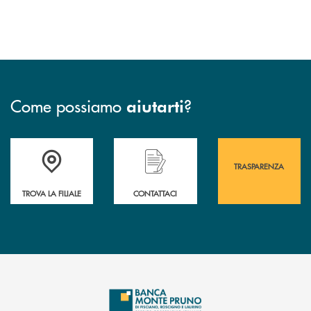
Come possiamo
?
aiutarti
Accedi all' elenco completo&nbsp; delle&nbsp; filiali&nbsp; di Banca 
Hai bisogno di assistenza immediata? Contatta
Hai bisogno di alcuni
TRASPARENZA
TROVA LA FILIALE
CONTATTACI