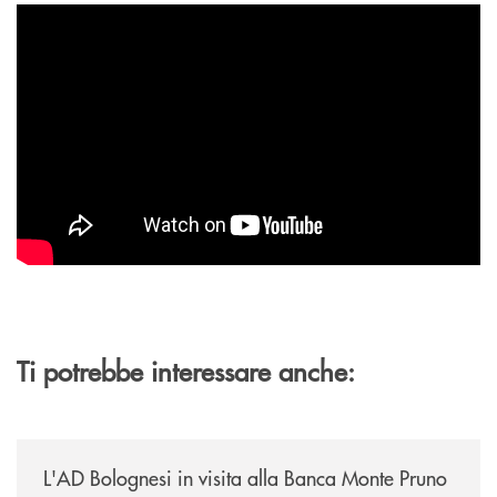
Ti potrebbe interessare anche:
/archivio-italia2/lad-bolognesi-in-visita-alla-banca-monte-pruno/
L'AD Bolognesi in visita alla Banca Monte Pruno