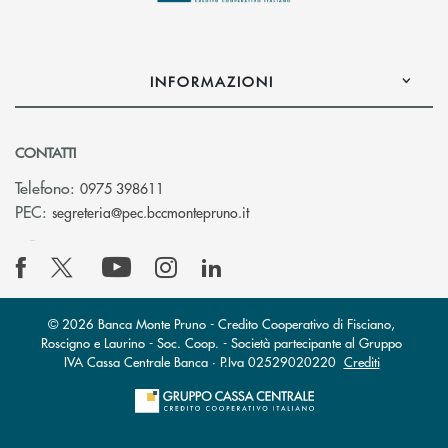
INFORMAZIONI
CONTATTI
Telefono:
0975 398611
(si apre l’app di posta elettro
PEC:
segreteria@pec.bccmontepruno.it
© 2026 Banca Monte Pruno - Credito Cooperativo di Fisciano,
Roscigno e Laurino - Soc. Coop. - Società partecipante al Gruppo
IVA Cassa Centrale Banca · P.Iva 02529020220
Crediti