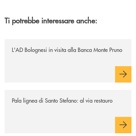
Ti potrebbe interessare anche:
/archivio-italia2/lad-bolognesi-in-visita-alla-banca-monte-pruno/
L'AD Bolognesi in visita alla Banca Monte Pruno
/archivio-italia2/pala-lignea-di-santo-stefano-al-via-restauro/
Pala lignea di Santo Stefano: al via restauro