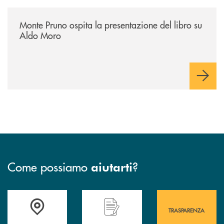
/archivio-italia2/monte-pruno-ospita-la-presentazione-del-libro-su-al
Monte Pruno ospita la presentazione del libro su
Aldo Moro
Come possiamo
?
aiutarti
Accedi all' elenco completo&nbsp; delle&nbsp; filiali&nbsp; di Banca 
Hai bisogno di assistenza immediata? Contatta
Hai bisogno di alcuni
TRASPARENZA