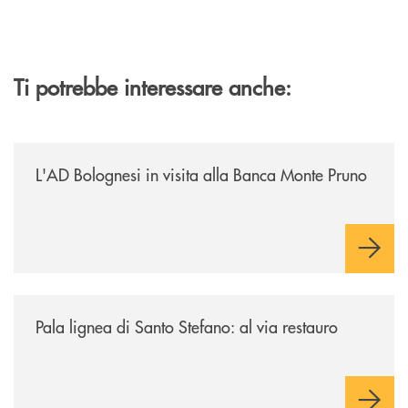
Ti potrebbe interessare anche:
/archivio-italia2/lad-bolognesi-in-visita-alla-banca-monte-pruno/
L'AD Bolognesi in visita alla Banca Monte Pruno
/archivio-italia2/pala-lignea-di-santo-stefano-al-via-restauro/
Pala lignea di Santo Stefano: al via restauro