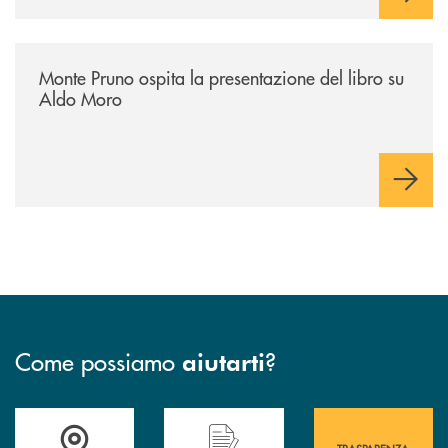
/archivio-italia2/monte-pruno-ospita-la-presentazione-del-libro-su-al
Monte Pruno ospita la presentazione del libro su
Aldo Moro
Come possiamo
?
aiutarti
Accedi all' elenco completo&nbsp; delle&nbsp; filiali&nbsp; di Banca 
Hai bisogno di assistenza immediata? Contatta
Hai bisogno di alcuni