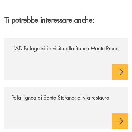
Ti potrebbe interessare anche:
/archivio-italia2/lad-bolognesi-in-visita-alla-banca-monte-pruno/
L'AD Bolognesi in visita alla Banca Monte Pruno
/archivio-italia2/pala-lignea-di-santo-stefano-al-via-restauro/
Pala lignea di Santo Stefano: al via restauro