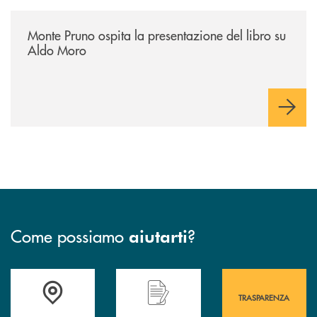
/archivio-italia2/monte-pruno-ospita-la-presentazione-del-libro-su-al
Monte Pruno ospita la presentazione del libro su
Aldo Moro
Come possiamo
?
aiutarti
Accedi all' elenco completo&nbsp; delle&nbsp; filiali&nbsp; di Banca 
Hai bisogno di assistenza immediata? Contatta
Hai bisogno di alcuni
TRASPARENZA