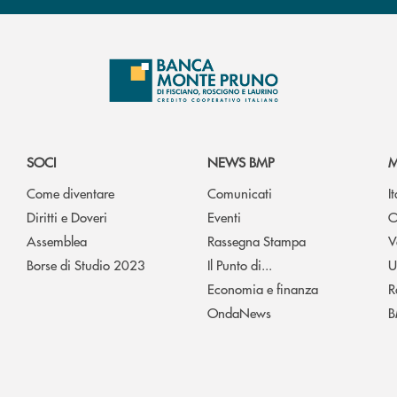
SOCI
NEWS BMP
M
Come diventare
Comunicati
I
Diritti e Doveri
Eventi
O
Assemblea
Rassegna Stampa
V
Borse di Studio 2023
Il Punto di...
U
Economia e finanza
R
OndaNews
B