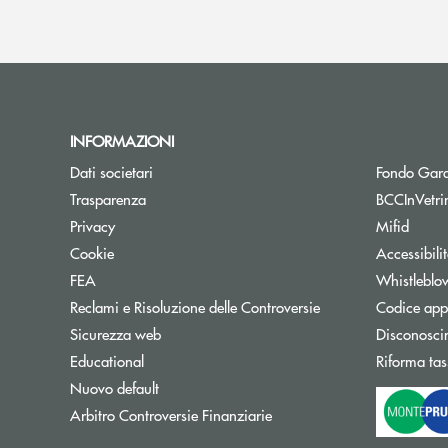
INFORMAZIONI
Dati societari
Fondo Gara
Trasparenza
BCCInVetri
Privacy
Mifid
Cookie
Accessibili
FEA
Whistleblo
Reclami e Risoluzione delle Controversie
Codice appa
Sicurezza web
Disconosci
Educational
Riforma tas
Nuovo default
Apre una nuova finestra
Arbitro Controversie Finanziarie