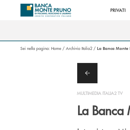
Salta al contenuto principale
PRIVATI
Sei nella pagina:
Home
/
Archivio Italia2
/
La Banca Monte P
MULTIMEDIA ITALIA2 TV
La Banca M