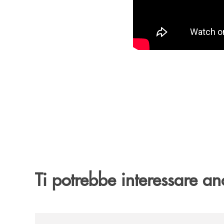
Ti potrebbe interessare an
/archivio-italia2/lad-bolognesi-in-visita-alla-b