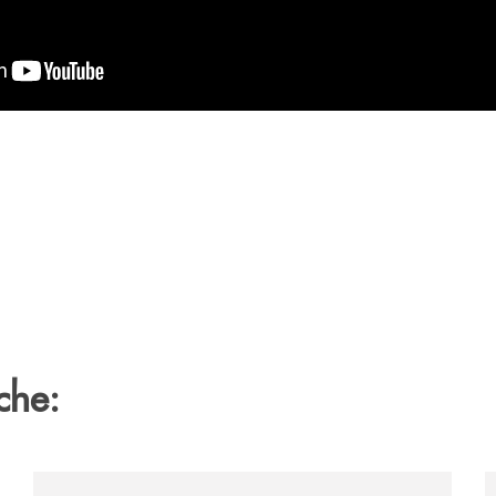
che:
anca-monte-pruno/
/archivio-italia2/pala-lignea-di-santo-stefano-al-via-r
/