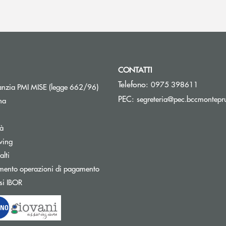
CONTATTI
Telefono:
0975 398611
Apre una nuova finestra
nzia PMI MISE (legge 662/96)
PEC:
segreteria@pec.bccmontepru
na
tà
wing
Apre una nuova finestra
lti
mento operazioni di pagamento
Apre una nuova finestra
si IBOR