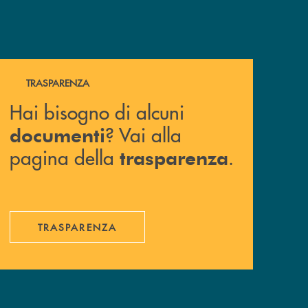
Hai bisogno di alcuni documenti ? Vai alla pagina della 
TRASPARENZA
Hai bisogno di alcuni
? Vai alla
documenti
pagina della
.
trasparenza
TRASPARENZA