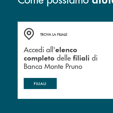
Accedi all' elenco completo&nbsp; delle&nbsp;
TROVA LA FILIALE
Accedi all'
elenco
delle
di
completo
filiali
Banca Monte Pruno
FILIALI