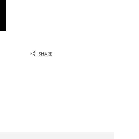
SHARE
estauro/
archivio-italia2/monte-pruno-ospita-la-presentazione-del-