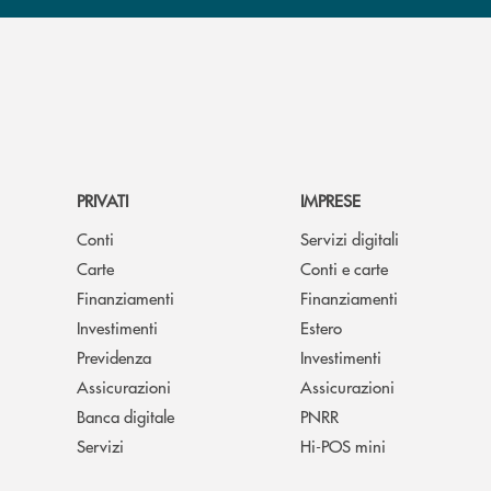
PRIVATI
IMPRESE
Conti
Servizi digitali
Carte
Conti e carte
Finanziamenti
Finanziamenti
Investimenti
Estero
Previdenza
Investimenti
Assicurazioni
Assicurazioni
Banca digitale
PNRR
Servizi
Hi-POS mini