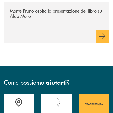
/archivio-italia2/monte-pruno-ospita-la-presentazione-del-libro-su-al
Monte Pruno ospita la presentazione del libro su
Aldo Moro
Come possiamo
?
aiutarti
Accedi all' elenco completo&nbsp; delle&nbsp; filiali&nbsp; di Banca 
Hai bisogno di assistenza immediata? Contatta
Hai bisogno di alcuni
TRASPARENZA