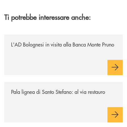
Ti potrebbe interessare anche:
/archivio-italia2/lad-bolognesi-in-visita-alla-banca-monte-pruno/
L'AD Bolognesi in visita alla Banca Monte Pruno
/archivio-italia2/pala-lignea-di-santo-stefano-al-via-restauro/
Pala lignea di Santo Stefano: al via restauro