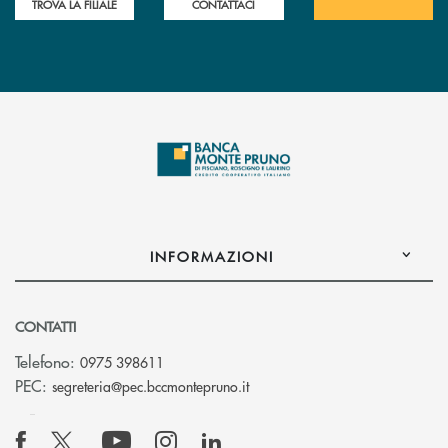
TROVA LA FILIALE
CONTATTACI
INFORMAZIONI
CONTATTI
Telefono:
0975 398611
(si apre l’app di posta elettro
PEC:
segreteria@pec.bccmontepruno.it