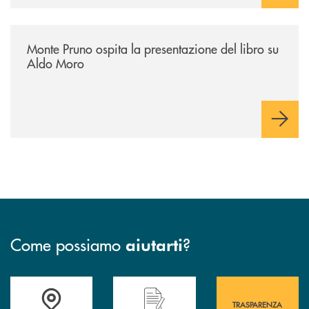
/archivio-italia2/monte-pruno-ospita-la-presentazione-del-libro-su-al
Monte Pruno ospita la presentazione del libro su
Aldo Moro
Come possiamo
?
aiutarti
Accedi all' elenco completo&nbsp; delle&nbsp; filiali&nbsp; di Banca 
Hai bisogno di assistenza immediata? Contatta
Hai bisogno di alcuni
TRASPARENZA