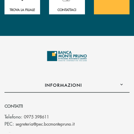
TROVA LA FILIALE
CONTATTACI
INFORMAZIONI
CONTATTI
Telefono:
0975 398611
(si apre l’app di posta elettro
PEC:
segreteria@pec.bccmontepruno.it