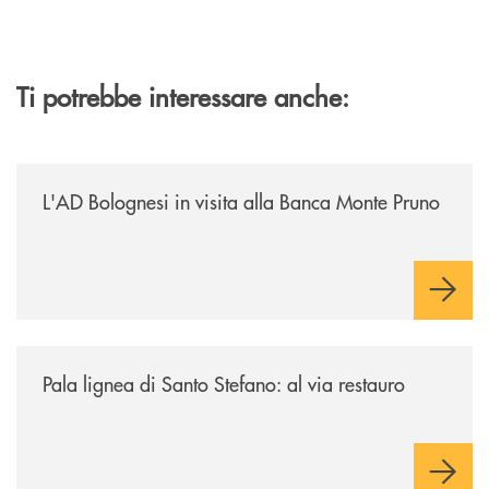
Ti potrebbe interessare anche:
/archivio-italia2/lad-bolognesi-in-visita-alla-banca-monte-pruno/
L'AD Bolognesi in visita alla Banca Monte Pruno
/archivio-italia2/pala-lignea-di-santo-stefano-al-via-restauro/
Pala lignea di Santo Stefano: al via restauro