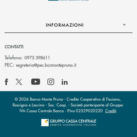
INFORMAZIONI
CONTATTI
Telefono:
0975 398611
(si apre l’app di posta elettro
PEC:
segreteria@pec.bccmontepruno.it
© 2026 Banca Monte Pruno - Credito Cooperativo di Fisciano,
Roscigno e Laurino - Soc. Coop. - Società partecipante al Gruppo
IVA Cassa Centrale Banca · P.Iva 02529020220
Crediti