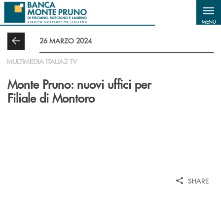
Salta al contenuto principale
MENU
26 MARZO 2024
MULTIMEDIA ITALIA2 TV
Monte Pruno: nuovi uffici per
Filiale di Montoro
SHARE