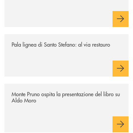
/archivio-italia2/pala-lignea-di-santo-stefano-al-via-restauro/
Pala lignea di Santo Stefano: al via restauro
/archivio-italia2/monte-pruno-ospita-la-presentazione-del-libro-su-al
Monte Pruno ospita la presentazione del libro su
Aldo Moro