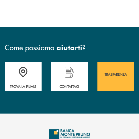
Come possiamo
?
aiutarti
Accedi all' elenco completo&nbsp; delle&nbsp; filiali&nbsp; di Banca 
Hai bisogno di assistenza immediata? Contatta
Hai bisogno di alcuni
TRASPARENZA
TROVA LA FILIALE
CONTATTACI