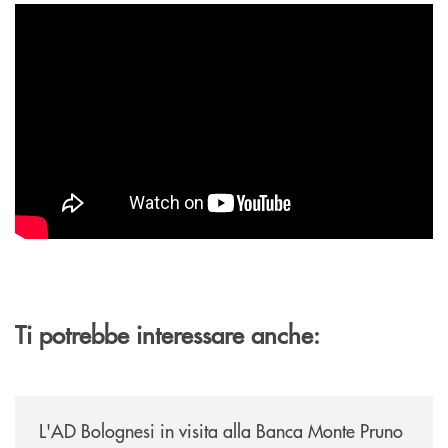
Ti potrebbe interessare anche:
/archivio-italia2/lad-bolognesi-in-visita-alla-banca-monte-pruno/
L'AD Bolognesi in visita alla Banca Monte Pruno