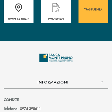
Accedi all' elenco completo&nbsp; delle&nbsp; filiali&nbsp; di Banca 
Hai bisogno di assistenza immediata? Contatta
Hai bisogno di alcuni
TRASPARENZA
TROVA LA FILIALE
CONTATTACI
INFORMAZIONI
CONTATTI
Telefono:
0975 398611