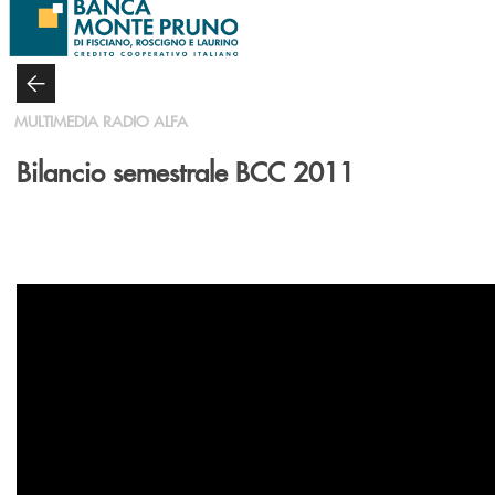
Salta al contenuto principale
MULTIMEDIA RADIO ALFA
Bilancio semestrale BCC 2011