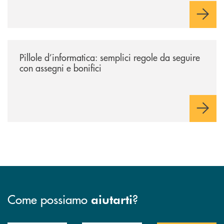
/archivio-radio-alfa/pillole-d-informatica-semplici-regole-da-seguire-c
Pillole d’informatica: semplici regole da seguire
con assegni e bonifici
Come possiamo
?
aiutarti