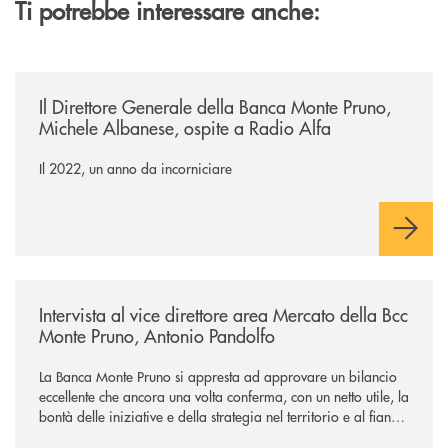
Ti potrebbe interessare anche:
/archivio-radio-alfa/il-direttore-generale-della-banca-monte-pruno-mic
Il Direttore Generale della Banca Monte Pruno,
Michele Albanese, ospite a Radio Alfa
Il 2022, un anno da incorniciare
/archivio-radio-alfa/intervista-al-vice-direttore-area-mercato-della-b
Intervista al vice direttore area Mercato della Bcc
Monte Pruno, Antonio Pandolfo
La Banca Monte Pruno si appresta ad approvare un bilancio
eccellente che ancora una volta conferma, con un netto utile, la
bontà delle iniziative e della strategia nel territorio e al fianco
del territorio della BCC