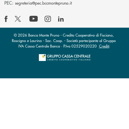
(si apre l’app di posta elettro
PEC:
segreteria@pec.bccmontepruno.it
© 2026 Banca Monte Pruno - Credito Cooperativo di Fisciano,
Roscigno e Laurino - Soc. Coop. - Società partecipante al Gruppo
IVA Cassa Centrale Banca · P.Iva 02529020220
Crediti