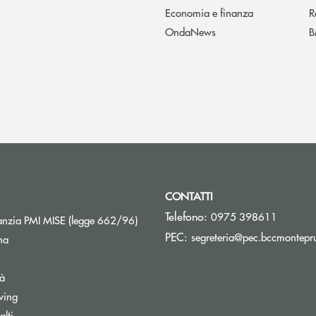
Economia e finanza
R
OndaNews
B
CONTATTI
Telefono:
0975 398611
Apre una nuova finestra
nzia PMI MISE (legge 662/96)
PEC:
segreteria@pec.bccmontepru
na
tà
wing
Apre una nuova finestra
lti