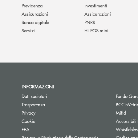
Previdenza
Investimenti
Assicurazioni
Assicurazioni
Banca digitale
PNRR
Servizi
Hi-POS mini
INFORMAZIONI
Dati societari
Fondo Gara
Trasparenza
BCCInVetri
Privacy
Mifid
Cookie
Accessibili
FEA
Whistleblo
Reclami e Risoluzione delle Controversie
Codice appa