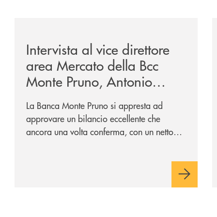
-banca-monte-pruno-michele-albanese-ospite-a-radio-alfa/
/archivio-radio-alfa/intervista-al-vice-direttore-area
/
Intervista al vice direttore
area Mercato della Bcc
Monte Pruno, Antonio
Pandolfo
La Banca Monte Pruno si appresta ad
approvare un bilancio eccellente che
ancora una volta conferma, con un netto
utile, la bontà delle iniziative e della
strategia nel territorio e al fianco del
territorio della BCC