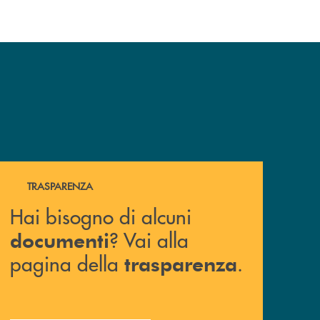
Hai bisogno di alcuni documenti ? Vai alla pagina della 
TRASPARENZA
Hai bisogno di alcuni
? Vai alla
documenti
pagina della
.
trasparenza