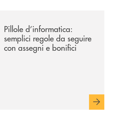
-mercato-della-bcc-monte-pruno-antonio-pandolfo/
archivio-radio-alfa/pillole-d-informatica-semplici-regole-d
Pillole d’informatica:
semplici regole da seguire
con assegni e bonifici