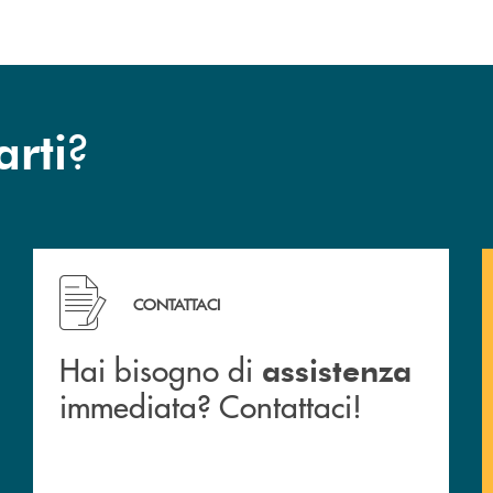
?
arti
 filiali&nbsp; di Banca Monte Pruno
Hai bisogno di assistenza immediata? Contattaci!
CONTATTACI
Hai bisogno di
assistenza
immediata? Contattaci!