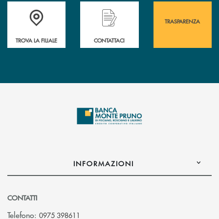
Accedi all' elenco completo&nbsp; delle&nbsp; filiali&nbsp; di Banca 
Hai bisogno di assistenza immediata? Contatta
Hai bisogno di alcuni
TRASPARENZA
TROVA LA FILIALE
CONTATTACI
INFORMAZIONI
CONTATTI
Telefono:
0975 398611