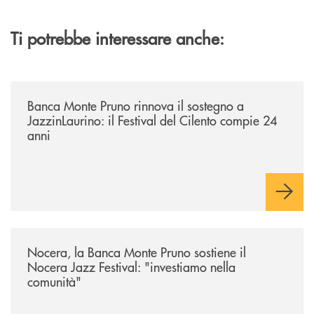
Ti potrebbe interessare anche:
/archivio-uno-tv/banca-monte-pruno-rinnova-il-sostegno-a-jazzinlaurino-
Banca Monte Pruno rinnova il sostegno a
JazzinLaurino: il Festival del Cilento compie 24
anni
/archivio-uno-tv/nocera-la-banca-monte-pruno-sostiene-il-nocera-jazz-f
Nocera, la Banca Monte Pruno sostiene il
Nocera Jazz Festival: "investiamo nella
comunità"