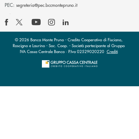
(si apre l’app di posta elettro
PEC:
segreteria@pec.bccmontepruno.it
© 2026 Banca Monte Pruno - Credito Cooperativo di Fisciano,
Roscigno e Laurino - Soc. Coop. - Società partecipante al Gruppo
IVA Cassa Centrale Banca · P.Iva 02529020220
Crediti