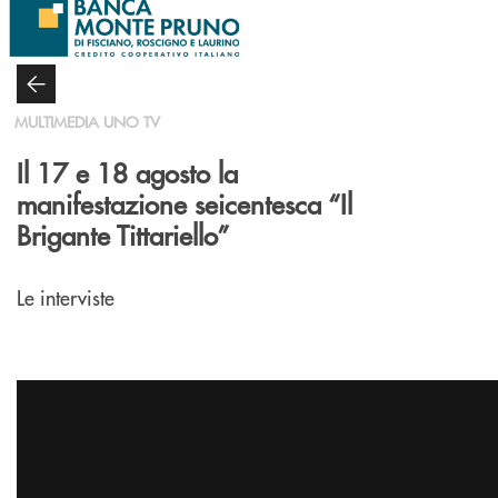
Salta al contenuto principale
MULTIMEDIA UNO TV
Il 17 e 18 agosto la
manifestazione seicentesca “Il
Brigante Tittariello”
Le interviste