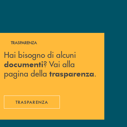
Hai bisogno di alcuni documenti ? Vai alla pagina della 
TRASPARENZA
Hai bisogno di alcuni
? Vai alla
documenti
pagina della
.
trasparenza
TRASPARENZA