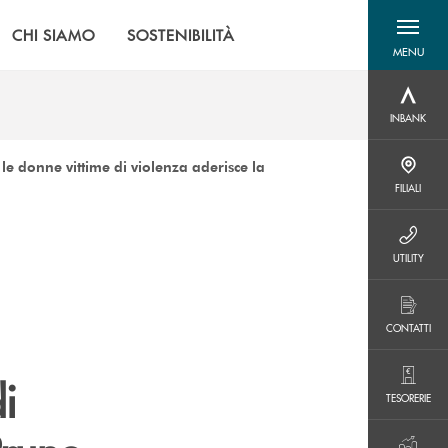
CHI SIAMO
SOSTENIBILITÀ
MENU
menu destra
INBANK
INBANK
le donne vittime di violenza aderisce la
FILIALI
FILIALI
UTILITY
UTILITY
CONTATTI
CONTATTI
i
TESORERIE
TESORERIE