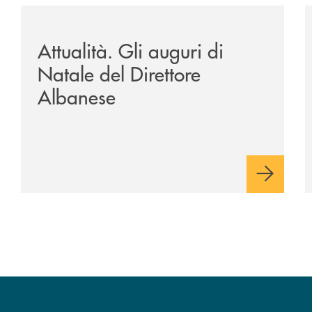
a-banca-monte-pruno-e-ordine-architetti/economia-conventi
/archivio-uno-tv/potenza-protocollo-di-intesa-tra-banca
/
Attualità. Gli auguri di
Natale del Direttore
Albanese