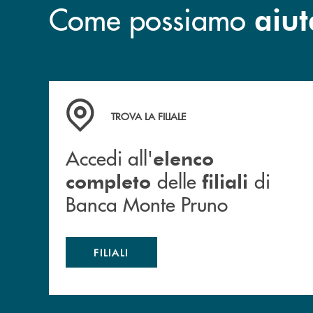
Come possiamo
aiut
Accedi all' elenco completo&nbsp; delle&nbsp;
TROVA LA FILIALE
Accedi all'
elenco
delle
di
completo
filiali
Banca Monte Pruno
FILIALI