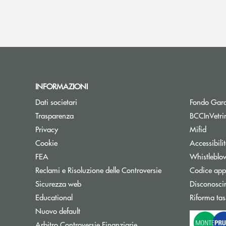
INFORMAZIONI
Dati societari
Fondo Gara
Trasparenza
BCCInVetri
Privacy
Mifid
Cookie
Accessibili
FEA
Whistleblo
Reclami e Risoluzione delle Controversie
Codice appa
Sicurezza web
Disconosci
Educational
Riforma tas
Nuovo default
Apre una nuova finestra
Arbitro Controversie Finanziarie