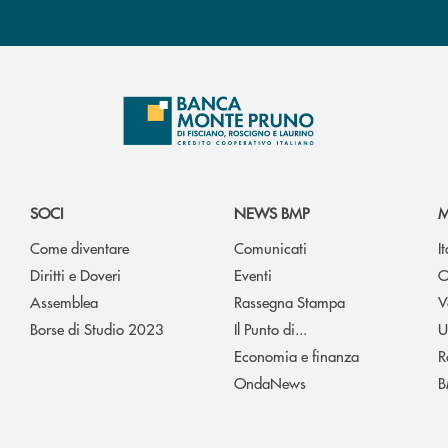
SOCI
NEWS BMP
M
Come diventare
Comunicati
I
Diritti e Doveri
Eventi
O
Assemblea
Rassegna Stampa
V
Borse di Studio 2023
Il Punto di...
U
Economia e finanza
R
OndaNews
B