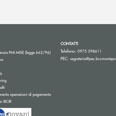
CONTATTI
Telefono:
0975 398611
Apre una nuova finestra
nzia PMI MISE (legge 662/96)
PEC:
segreteria@pec.bccmontepru
na
tà
wing
Apre una nuova finestra
lti
mento operazioni di pagamento
Apre una nuova finestra
si IBOR