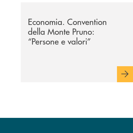
/archivio-uno-tv/potenza-protocollo-di-intesa-tr
Economia. Convention
della Monte Pruno:
“Persone e valori”