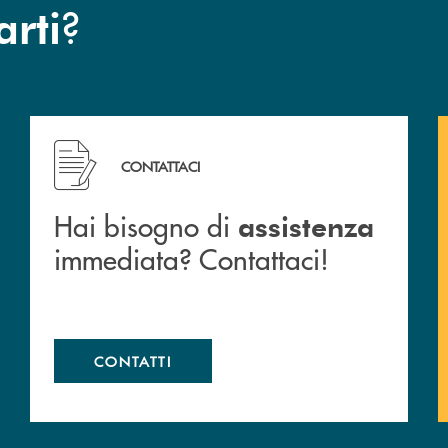
?
arti
 filiali&nbsp; di Banca Monte Pruno
Hai bisogno di assistenza immediata? Contattaci!
CONTATTACI
Hai bisogno di
assistenza
immediata? Contattaci!
CONTATTI