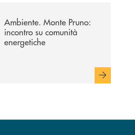
on-della-monte-pruno-persone-e-valori/
-monte-pruno-e-ordine-architetti/attualita-gli-auguri-di-na
archivio-uno-tv/potenza-protocollo-di-intesa-tra-banca-mo
Ambiente. Monte Pruno:
incontro su comunità
energetiche