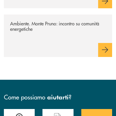
/archivio-uno-tv/potenza-protocollo-di-intesa-tra-banca-monte-pruno-e
Ambiente. Monte Pruno: incontro su comunità
energetiche
Come possiamo
?
aiutarti
Accedi all' elenco completo&nbsp; delle&nbsp; filiali&nbsp; di Banca 
Hai bisogno di assistenza immediata? Contatta
Hai bisogno di alcuni