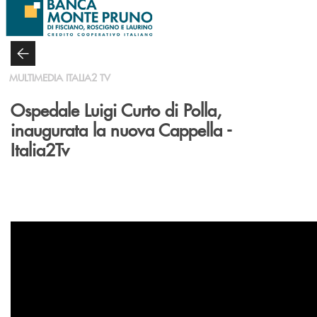
Salta al contenuto principale
MULTIMEDIA ITALIA2 TV
Ospedale Luigi Curto di Polla,
inaugurata la nuova Cappella -
Italia2Tv