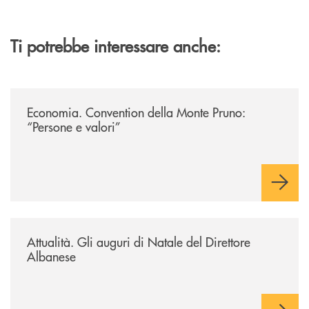
Ti potrebbe interessare anche:
/archivio-uno-tv/potenza-protocollo-di-intesa-tra-banca-monte-pruno-e
Economia. Convention della Monte Pruno:
“Persone e valori”
/archivio-uno-tv/potenza-protocollo-di-intesa-tra-banca-monte-pruno-e-or
Attualità. Gli auguri di Natale del Direttore
Albanese