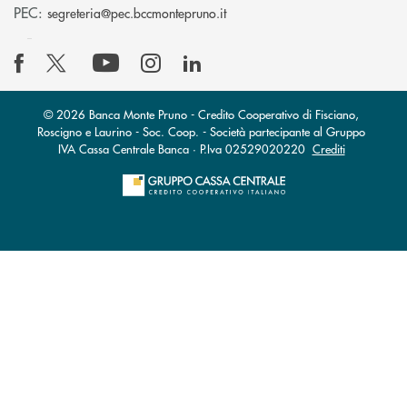
(si apre l’app di posta elettro
PEC:
segreteria@pec.bccmontepruno.it
© 2026 Banca Monte Pruno - Credito Cooperativo di Fisciano,
Roscigno e Laurino - Soc. Coop. - Società partecipante al Gruppo
IVA Cassa Centrale Banca · P.Iva 02529020220
Crediti