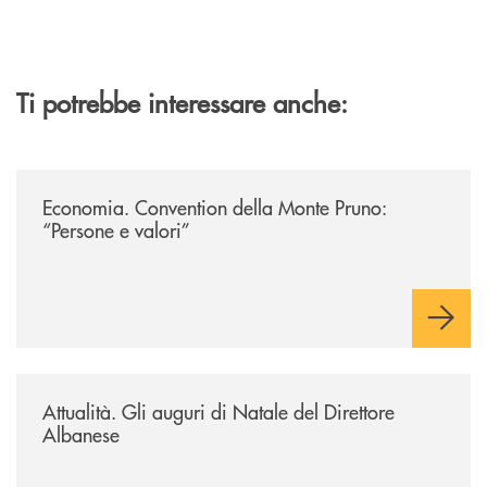
Ti potrebbe interessare anche:
/archivio-uno-tv/potenza-protocollo-di-intesa-tra-banca-monte-pruno-e
Economia. Convention della Monte Pruno:
“Persone e valori”
/archivio-uno-tv/potenza-protocollo-di-intesa-tra-banca-monte-pruno-e-or
Attualità. Gli auguri di Natale del Direttore
Albanese