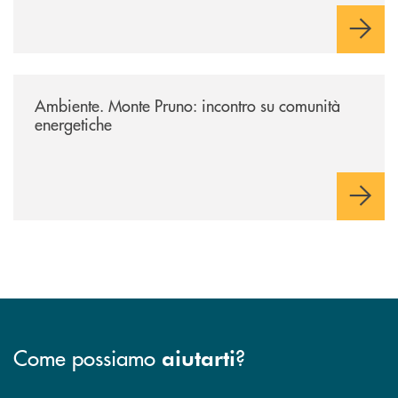
/archivio-uno-tv/potenza-protocollo-di-intesa-tra-banca-monte-pruno-e
Ambiente. Monte Pruno: incontro su comunità
energetiche
Come possiamo
?
aiutarti