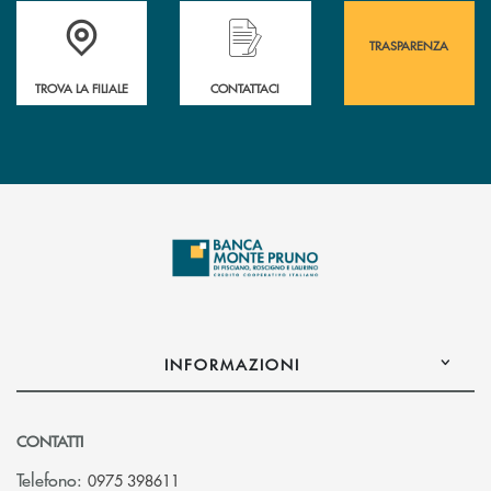
Accedi all' elenco completo&nbsp; delle&nbsp; filiali&nbsp; di Banca 
Hai bisogno di assistenza immediata? Contatta
Hai bisogno di alcuni
TRASPARENZA
TROVA LA FILIALE
CONTATTACI
INFORMAZIONI
CONTATTI
Telefono:
0975 398611