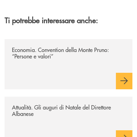
Ti potrebbe interessare anche:
/archivio-uno-tv/potenza-protocollo-di-intesa-tra-banca-monte-pruno-e
Economia. Convention della Monte Pruno:
“Persone e valori”
/archivio-uno-tv/potenza-protocollo-di-intesa-tra-banca-monte-pruno-e-or
Attualità. Gli auguri di Natale del Direttore
Albanese