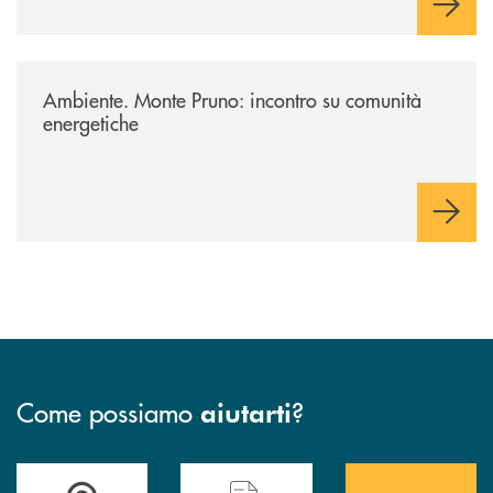
/archivio-uno-tv/potenza-protocollo-di-intesa-tra-banca-monte-pruno-e
Ambiente. Monte Pruno: incontro su comunità
energetiche
Come possiamo
?
aiutarti
Accedi all' elenco completo&nbsp; delle&nbsp; filiali&nbsp; di Banca 
Hai bisogno di assistenza immediata? Contatta
Hai bisogno di alcuni