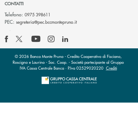
CONTATTI
Telefono:
0975 398611
(si apre l’app di posta elettro
PEC:
segreteria@pec.bccmontepruno.it
© 2026 Banca Monte Pruno - Credito Cooperativo di Fisciano,
Roscigno e Laurino - Soc. Coop. - Società partecipante al Gruppo
IVA Cassa Centrale Banca · P.Iva 02529020220
Crediti