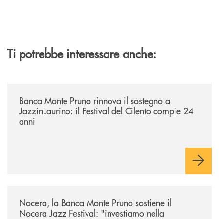
Ti potrebbe interessare anche:
/archivio-uno-tv/banca-monte-pruno-rinnova-il-sostegno-a-jazzinlaurino-
Banca Monte Pruno rinnova il sostegno a
JazzinLaurino: il Festival del Cilento compie 24
anni
/archivio-uno-tv/nocera-la-banca-monte-pruno-sostiene-il-nocera-jazz-f
Nocera, la Banca Monte Pruno sostiene il
Nocera Jazz Festival: "investiamo nella