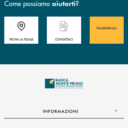
Come possiamo
?
aiutarti
Accedi all' elenco completo&nbsp; delle&nbsp; filiali&nbsp; di Banca 
Hai bisogno di assistenza immediata? Contatta
Hai bisogno di alcuni
TRASPARENZA
TROVA LA FILIALE
CONTATTACI
INFORMAZIONI