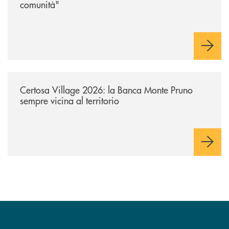
comunità"
/archivio-uno-tv/certosa-village-2026-la-banca-monte-pruno-sempre-vici
Certosa Village 2026: la Banca Monte Pruno
sempre vicina al territorio