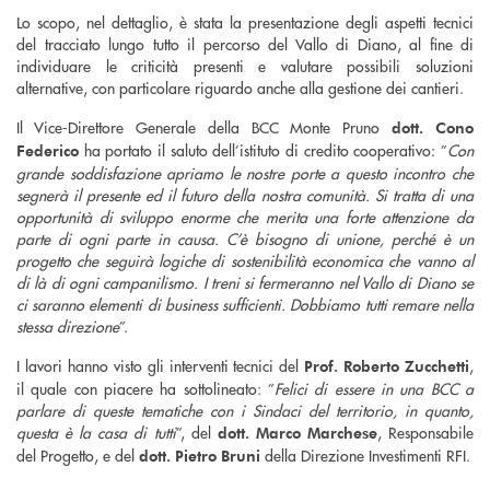
Lo scopo, nel dettaglio, è stata la presentazione degli aspetti tecnici
del tracciato lungo tutto il percorso del Vallo di Diano, al fine di
individuare le criticità presenti e valutare possibili soluzioni
alternative, con particolare riguardo anche alla gestione dei cantieri.
Il Vice-Direttore Generale della BCC Monte Pruno
dott. Cono
ha portato il saluto dell’istituto di credito cooperativo: ”
Con
Federico
grande soddisfazione apriamo le nostre porte a questo incontro che
segnerà il presente ed il futuro della nostra comunità. Si tratta di una
opportunità di sviluppo enorme che merita una forte attenzione da
parte di ogni parte in causa. C’è bisogno di unione, perché è un
progetto che seguirà logiche di sostenibilità economica che vanno al
di là di ogni campanilismo. I treni si fermeranno nel Vallo di Diano se
ci saranno elementi di business sufficienti. Dobbiamo tutti remare nella
stessa direzione
”.
I lavori hanno visto gli interventi tecnici del
,
Prof. Roberto Zucchetti
il quale con piacere ha sottolineato: ”
Felici di essere in una BCC a
parlare di queste tematiche con i Sindaci del territorio, in quanto,
questa è la casa di tutti
”, del
, Responsabile
dott.
Marco Marchese
del Progetto, e del
della Direzione Investimenti RFI.
dott. Pietro Bruni