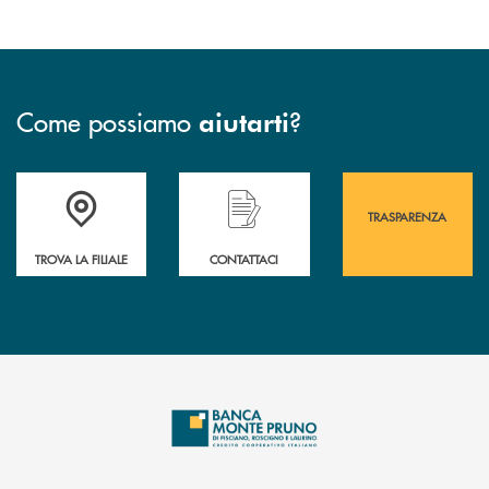
Come possiamo
?
aiutarti
Accedi all' elenco completo&nbsp; delle&nbsp; filiali&nbsp; di Banca 
Hai bisogno di assistenza immediata? Contatta
Hai bisogno di alcuni
TRASPARENZA
TROVA LA FILIALE
CONTATTACI