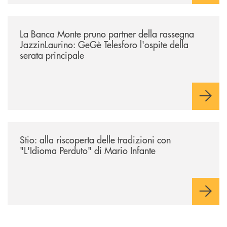
/comunicati/la-banca-monte-pruno-partner-della-rassegna-jazzinlaurino-
La Banca Monte pruno partner della rassegna
JazzinLaurino: GeGè Telesforo l'ospite della
serata principale
/comunicati/stio-alla-riscoperta-delle-tradizioni-con-lidioma-perduto-d
Stio: alla riscoperta delle tradizioni con
"L'Idioma Perduto" di Mario Infante