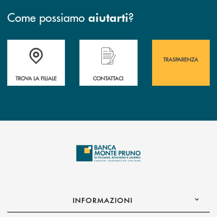
Come possiamo
?
aiutarti
Accedi all' elenco completo&nbsp; delle&nbsp; filiali&nbsp; di Banca 
Hai bisogno di assistenza immediata? Contatta
Hai bisogno di alcuni
TRASPARENZA
TROVA LA FILIALE
CONTATTACI
INFORMAZIONI