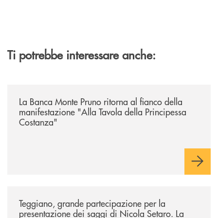
Ti potrebbe interessare anche:
/comunicati/la-banca-monte-pruno-ritorna-al-fianco-della-manifestazion
La Banca Monte Pruno ritorna al fianco della
manifestazione "Alla Tavola della Principessa
Costanza"
/comunicati/teggiano-grande-partecipazione-per-la-presentazione-dei-
Teggiano, grande partecipazione per la
presentazione dei saggi di Nicola Setaro. La