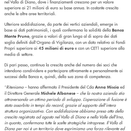
nel Vallo di Diano, dove i finanziamenti crescono per un valore
superiore ai 21 milioni di euro su base annua. In costante crescita
anche le altre aree territoriali.
Ulteriore soddisfazione, da parte dei vertici aziendali, emerge in
base ai dati patrimoniali, i quali confermano la solidità della
Banca
, grazie a valori di gran lunga al di sopra dei dati
Monte Pruno
soglia definiti dall’Organo di Vigilanza, con un dato relativo ai Fondi
Propri superiore ai
e con un CET1 superiore alla
45 milioni di euro
media di settore.
Di pari passo, continua la crescita anche del numero dei soci che
intendono condividere e partecipare attivamente e personalmente ai
successi della Banca e, quindi, della sua zona di competenza.
“
Riteniamo
– hanno affermato il Presidente del Cda
ed
Anna Miscia
il Direttore Generale
–
che la nostra azienda stia
Michele Albanese
attraversando un ottimo periodo di sviluppo. L’operazione di fusione è
stata assorbita in tempi da record, grazie al supporto dell’intera
struttura organizzativa. Con soddisfazione abbiamo preso atto della
crescita registrata ad agosto nel Vallo di Diano e nella Valle dell’Irno,
in quanto, confermano tutte le scelte strategiche intraprese. Il Vallo di
Diano per noi è un territorio dove esprimiamo una forza rilevante ed