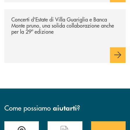
/comunicati/concerti-destate-di-villa-guariglia-e-banca-monte-pruno-u
Concerti d'Estate di Villa Guariglia e Banca
Monte pruno, una solida collaborazione anche
per la 29ª edizione
Come possiamo
?
aiutarti
Accedi all' elenco completo&nbsp; delle&nbsp; filiali&nbsp; di Banca 
Hai bisogno di assistenza immediata? Contatta
Hai bisogno di alcuni