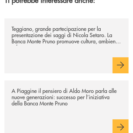
/comunicati/teggiano-grande-partecipazione-per-la-presentazione-dei-
Teggiano, grande partecipazione per la
presentazione dei saggi di Nicola Setaro. La
Banca Monte Pruno promuove cultura, ambiente
e futuro
/comunicati/a-piaggine-il-pensiero-di-aldo-moro-parla-alle-nuove-gene
A Piaggine il pensiero di Aldo Moro parla alle
nuove generazioni: successo per l’iniziativa
della Banca Monte Pruno