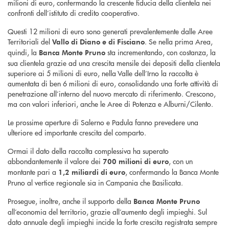
milioni di euro, confermando la crescente fiducia della clientela nei
confronti dell’istituto di credito cooperativo.
Questi 12 milioni di euro sono generati prevalentemente dalle Aree
Territoriali del
. Se nella prima Area,
Vallo di Diano e di Fisciano
quindi, la
sta incrementando, con costanza, la
Banca Monte Pruno
sua clientela grazie ad una crescita mensile dei depositi della clientela
superiore ai 5 milioni di euro, nella Valle dell’Irno la raccolta è
aumentata di ben 6 milioni di euro, consolidando una forte attività di
penetrazione all’interno del nuovo mercato di riferimento. Crescono,
ma con valori inferiori, anche le Aree di Potenza e Alburni/Cilento.
Le prossime aperture di Salerno e Padula fanno prevedere una
ulteriore ed importante crescita del comparto.
Ormai il dato della raccolta complessiva ha superato
abbondantemente il valore dei
, con un
700 milioni di euro
montante pari a
, confermando la Banca Monte
1,2 miliardi di euro
Pruno al vertice regionale sia in Campania che Basilicata.
Prosegue, inoltre, anche il supporto della
Banca Monte Pruno
all’economia del territorio, grazie all’aumento degli impieghi. Sul
dato annuale degli impieghi incide la forte crescita registrata sempre