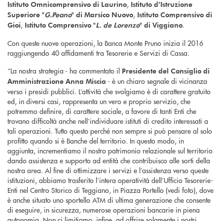
,
Istituto Omnicomprensivo di Laurino
Istituto d’Istruzione
,
Superiore "
G.Peano
" di Marsico Nuovo
Istituto Comprensivo di
,
.
Gioi
Istituto Comprensivo "
L. de Lorenzo
" di Viggiano
Con queste nuove operazioni, la Banca Monte Pruno inizia il 2016
raggiungendo 40 affidamenti tra Tesorerie e Servizi di Cassa.
“La nostra strategia - ha commentato il
Presidente del Consiglio di
- è un chiaro segnale di vicinanza
Amministrazione Anna Miscia
verso i presidi pubblici. L’attività che svolgiamo è di carattere gratuito
ed, in diversi casi, rappresenta un vero e proprio servizio, che
potremmo definire, di carattere sociale, a favore di tanti Enti che
trovano difficoltà anche nell’individuare istituti di credito interessati a
tali operazioni. Tutto questo perché non sempre si può pensare al solo
profitto quando si è Banche del territorio. In questo modo, in
aggiunta, incrementiamo il nostro patrimonio relazionale sul territorio
dando assistenza e supporto ad entità che contribuisco alle sorti della
nostra area. Al fine di ottimizzare i servizi e l’assistenza verso queste
istituzioni, abbiamo trasferito l’intera operatività dell’Ufficio Tesorerie-
Enti nel Centro Storico di Teggiano, in Piazza Portello (vedi foto), dove
è anche situato uno sportello ATM di ultima generazione che consente
di eseguire, in sicurezza, numerose operazioni bancarie in piena
autonomia. Non ci limitiamo, infine, ad offrire solamente i nostri