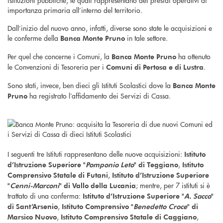
istituzioni pubbliche, le quali rappresentano dei presidi operativi di
importanza primaria all’interno del territorio.
Dall’inizio del nuovo anno, infatti, diverse sono state le acquisizioni e
le conferme della
in tale settore.
Banca Monte Pruno
Per quel che concerne i Comuni, la
ha ottenuto
Banca Monte Pruno
le Convenzioni di Tesoreria per i
.
Comuni di Pertosa e di Lustra
Sono stati, invece, ben dieci gli Istituti Scolastici dove la
Banca Monte
ha registrato l’affidamento dei Servizi di Cassa.
Pruno
I seguenti tre Istituti rappresentano delle nuove acquisizioni:
Istituto
,
d’Istruzione Superiore "
Pomponio Leto
" di Teggiano
Istituto
,
Comprensivo Statale di Futani
Istituto d’Istruzione Superiore
; mentre, per 7 istituti si è
"
Cenni-Marconi
" di Vallo della Lucania
trattato di una conferma:
Istituto d’Istruzione Superiore "
A. Sacco
"
,
di Sant’Arsenio
Istituto Comprensivo "
Benedetto Croce
" di
,
,
Marsico Nuovo
Istituto Comprensivo Statale di Caggiano