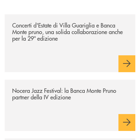
/comunicati/concerti-destate-di-villa-guariglia-e-banca-monte-pruno-u
Concerti d'Estate di Villa Guariglia e Banca
Monte pruno, una solida collaborazione anche
per la 29ª edizione
/comunicati/nocera-jazz-festival-la-banca-monte-pruno-partner-della-i
Nocera Jazz Festival: la Banca Monte Pruno
partner della IV edizione