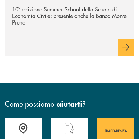
/comunicati/10ª-edizione-summer-school-della-scuola-di-economia-civ
10ª edizione Summer School della Scuola di
Economia Civile: presente anche la Banca Monte
Pruno
Come possiamo
?
aiutarti
Accedi all' elenco completo&nbsp; delle&nbsp; filiali&nbsp; di Banca 
Hai bisogno di assistenza immediata? Contatta
Hai bisogno di alcuni
TRASPARENZA