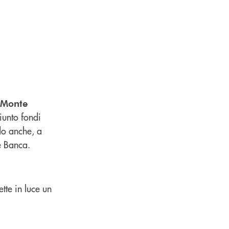
 Monte
iunto fondi
do anche, a
e Banca.
tte in luce un