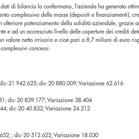
i dati di bilancio lo confermano, l’azienda ha generato ott
nto complessivo delle masse (depositi e finanziamenti), cres
n ulteriore potenziamento della solidità aziendale, grazie ad
e e ad un accresciuto livello delle coperture dei crediti dete
 valore netto irrisorio e cioè pari a 8,7 milioni di euro ris
 complessivi concessi.
dic-21 942.625; dic-20 880.009; Variazione 62.616
81; dic-20 839.177; Variazione 38.404
044; dic-20 40.832; Variazione 24.212
.652; ; dic-20 512.622; Variazione 18.030