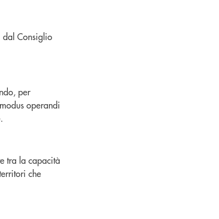
i dal Consiglio
ando, per
un modus operandi
.
e tra la capacità
erritori che