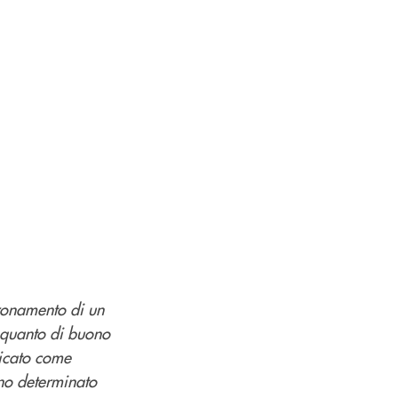
ronamento di un
o quanto di buono
licato come
nno determinato