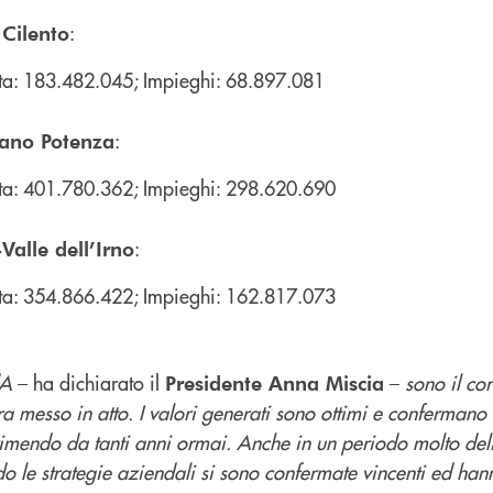
:
Cilento
ta: 183.482.045; Impieghi: 68.897.081
:
iano Potenza
ta: 401.780.362; Impieghi: 298.620.690
:
Valle dell’Irno
ta: 354.866.422; Impieghi: 162.817.073
CdA
– ha dichiarato il
–
sono il co
Presidente Anna Miscia
a messo in atto. I valori generati sono ottimi e conferman
rimendo da tanti anni ormai. Anche in un periodo molto de
do le strategie aziendali si sono confermate vincenti ed ha