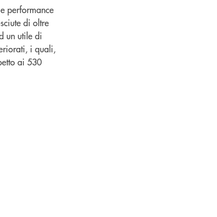
ime performance
ciute di oltre
 un utile di
riorati, i quali,
petto ai 530