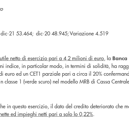
ro
: dic-21 53.464; dic-20 48.945; Variazione 4.519
utile netto di esercizio pari a 4,2 milioni di euro
, la
Banca
i indice, in particolar modo, in termini di solidità, ha ragg
 di euro ed un CET1 parziale pari a circa il 20% conferman
in classe 1 (verde scuro) nel modello MRB di Cassa Central
he in questo esercizio, il dato del credito deteriorato che me
nette ed impieghi netti pari a solo lo 0,22%
.