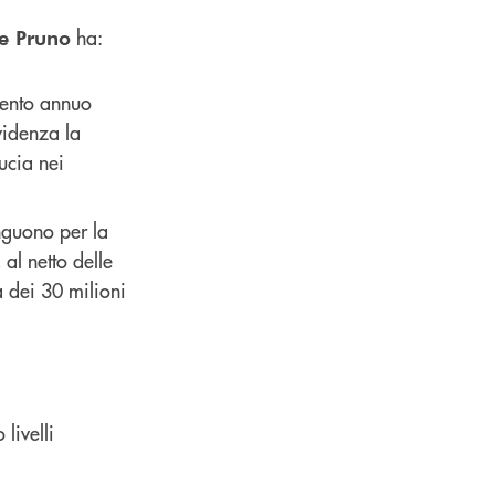
ha:
e Pruno
mento annuo
videnza la
ucia nei
inguono per la
 al netto delle
a dei 30 milioni
livelli