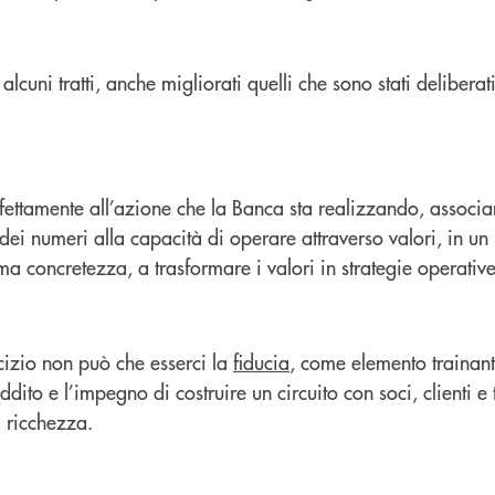
alcuni tratti, anche migliorati quelli che sono stati deliberat
rfettamente all’azione che la Banca sta realizzando, associ
 dei numeri alla capacità di operare attraverso valori, in 
a concretezza, a trasformare i valori in strategie operative
cizio non può che esserci la
fiducia
, come elemento trainant
dito e l’impegno di costruire un circuito con soci, clienti e t
a ricchezza.