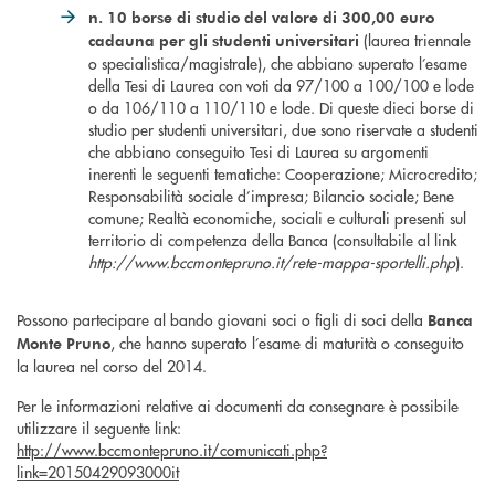
n. 10 borse di studio del valore di 300,00 euro
(laurea triennale
cadauna per gli studenti universitari
o specialistica/magistrale), che abbiano superato l’esame
della Tesi di Laurea con voti da 97/100 a 100/100 e lode
o da 106/110 a 110/110 e lode. Di queste dieci borse di
studio per studenti universitari, due sono riservate a studenti
che abbiano conseguito Tesi di Laurea su argomenti
inerenti le seguenti tematiche: Cooperazione; Microcredito;
Responsabilità sociale d’impresa; Bilancio sociale; Bene
comune; Realtà economiche, sociali e culturali presenti sul
territorio di competenza della Banca (consultabile al link
http://www.bccmontepruno.it/rete-mappa-sportelli.php
).
Possono partecipare al bando giovani soci o figli di soci della
Banca
, che hanno superato l’esame di maturità o conseguito
Monte Pruno
la laurea nel corso del 2014.
Per le informazioni relative ai documenti da consegnare è possibile
utilizzare il seguente link:
http://www.bccmontepruno.it/comunicati.php?
link=20150429093000it