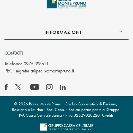
INFORMAZIONI
CONTATTI
Telefono:
0975 398611
(si apre l’app di posta elettro
PEC:
segreteria@pec.bccmontepruno.it
© 2026 Banca Monte Pruno - Credito Cooperativo di Fisciano,
Roscigno e Laurino - Soc. Coop. - Società partecipante al Gruppo
IVA Cassa Centrale Banca · P.Iva 02529020220
Crediti