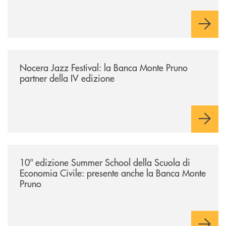
/comunicati/nocera-jazz-festival-la-banca-monte-pruno-partner-della-i
Nocera Jazz Festival: la Banca Monte Pruno
partner della IV edizione
/comunicati/10ª-edizione-summer-school-della-scuola-di-economia-civ
10ª edizione Summer School della Scuola di
Economia Civile: presente anche la Banca Monte
Pruno