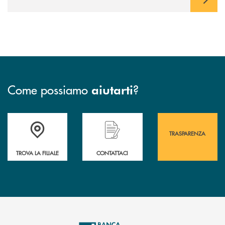
Come possiamo
?
aiutarti
Accedi all' elenco completo&nbsp; delle&nbsp; filiali&nbsp; di Banca 
Hai bisogno di assistenza immediata? Contatta
Hai bisogno di alcuni
TRASPARENZA
TROVA LA FILIALE
CONTATTACI