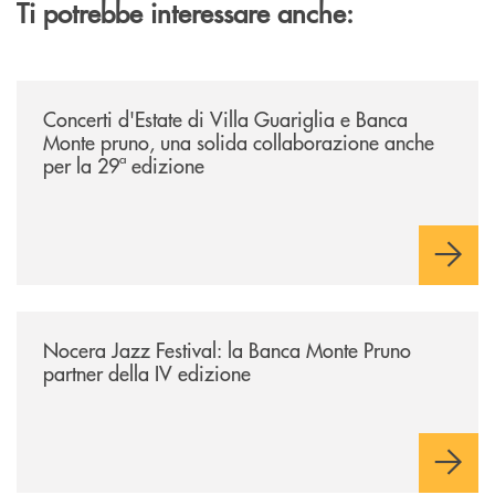
Ti potrebbe interessare anche:
/comunicati/concerti-destate-di-villa-guariglia-e-banca-monte-pruno-u
Concerti d'Estate di Villa Guariglia e Banca
Monte pruno, una solida collaborazione anche
per la 29ª edizione
/comunicati/nocera-jazz-festival-la-banca-monte-pruno-partner-della-i
Nocera Jazz Festival: la Banca Monte Pruno
partner della IV edizione