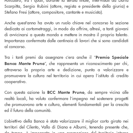
Scarpitta, Sergio Rubini (attore, regista e presidente della giuria) e
Stefano Fresi (attore, compositore, cantante e musicista).
Anche quest’anno ha avuto un ruolo chiave nel concorso la sezione
dedicata ai cortometraggi, in modo da offrire, altresì, a tanti giovani
di avvicinarsi a questo mondo e mettere in mostra il proprio talento.
Importanza confermata dalle centinaia di lavori che si sono candidati
al concorso.
Tra i tanti premi da assegnare c’era anche il “
Premio Speciale
”, che rappresenta un riconoscimento per chi,
Banca Monte Pruno
attraverso la propria arte e dedizione, punta a valorizzare e
promuovere la cultura nel territorio in cui opera l’istituto di credito
cooperativo.
Con questa azione la
, da sempre vicina alle
BCC Monte Pruno
realtà locali, ha voluto confermare l’impegno nel sostenere progetti
che promuovono arte e cultura, elementi fondamentali per la crescita
ed il futuro della comunità.
L’obiettivo della Banca è stato valorizzare il miglior corto girato nei
territori del Cilento, Vallo di Diano e Alburni, tenendo presente che,
da tempo, è impegnata in una promozione del territorio interno