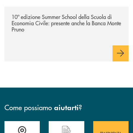
/comunicati/10ª-edizione-summer-school-della-scuola-di-economia-civ
10ª edizione Summer School della Scuola di
Economia Civile: presente anche la Banca Monte
Pruno
Come possiamo
?
aiutarti
Accedi all' elenco completo&nbsp; delle&nbsp; filiali&nbsp; di Banca 
Hai bisogno di assistenza immediata? Contatta
Hai bisogno di alcuni
TRASPARENZA