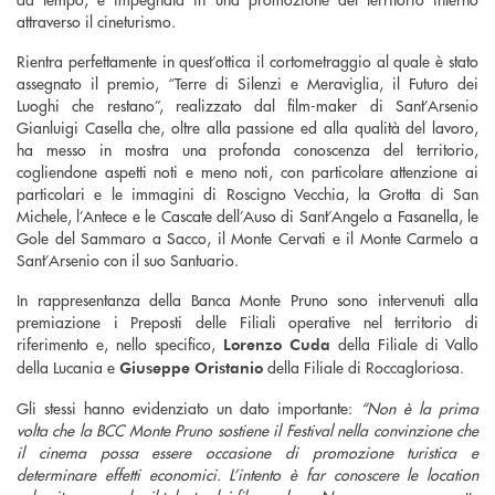
attraverso il cineturismo.
Rientra perfettamente in quest’ottica il cortometraggio al quale è stato
assegnato il premio, “Terre di Silenzi e Meraviglia, il Futuro dei
Luoghi che restano”, realizzato dal film-maker di Sant’Arsenio
Gianluigi Casella che, oltre alla passione ed alla qualità del lavoro,
ha messo in mostra una profonda conoscenza del territorio,
cogliendone aspetti noti e meno noti, con particolare attenzione ai
particolari e le immagini di Roscigno Vecchia, la Grotta di San
Michele, l’Antece e le Cascate dell’Auso di Sant’Angelo a Fasanella, le
Gole del Sammaro a Sacco, il Monte Cervati e il Monte Carmelo a
Sant’Arsenio con il suo Santuario.
In rappresentanza della Banca Monte Pruno sono intervenuti alla
premiazione i Preposti delle Filiali operative nel territorio di
riferimento e, nello specifico,
della Filiale di Vallo
Lorenzo Cuda
della Lucania e
della Filiale di Roccagloriosa.
Giuseppe Oristanio
Gli stessi hanno evidenziato un dato importante:
“Non è la prima
volta che la BCC Monte Pruno sostiene il Festival nella convinzione che
il cinema possa essere occasione di promozione turistica e
determinare effetti economici. L’intento è far conoscere le location