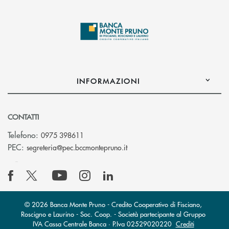
INFORMAZIONI
CONTATTI
Telefono:
0975 398611
(si apre l’app di posta elettro
PEC:
segreteria@pec.bccmontepruno.it
© 2026 Banca Monte Pruno - Credito Cooperativo di Fisciano,
Roscigno e Laurino - Soc. Coop. - Società partecipante al Gruppo
IVA Cassa Centrale Banca · P.Iva 02529020220
Crediti