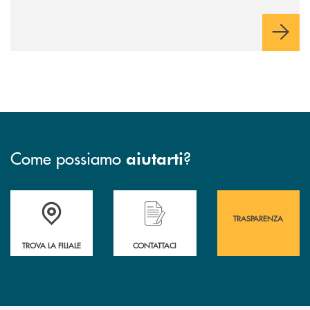
Come possiamo
?
aiutarti
Accedi all' elenco completo&nbsp; delle&nbsp; filiali&nbsp; di Banca 
Hai bisogno di assistenza immediata? Contatta
Hai bisogno di alcuni
TRASPARENZA
TROVA LA FILIALE
CONTATTACI