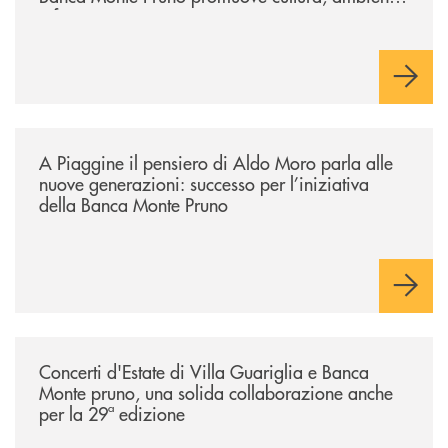
e futuro
/comunicati/a-piaggine-il-pensiero-di-aldo-moro-parla-alle-nuove-gene
A Piaggine il pensiero di Aldo Moro parla alle
nuove generazioni: successo per l’iniziativa
della Banca Monte Pruno
/comunicati/concerti-destate-di-villa-guariglia-e-banca-monte-pruno-u
Concerti d'Estate di Villa Guariglia e Banca
Monte pruno, una solida collaborazione anche
per la 29ª edizione