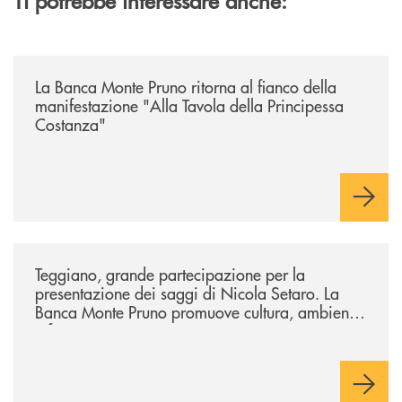
/comunicati/la-banca-monte-pruno-ritorna-al-fianco-della-manifestazion
La Banca Monte Pruno ritorna al fianco della
manifestazione "Alla Tavola della Principessa
Costanza"
/comunicati/teggiano-grande-partecipazione-per-la-presentazione-dei-
Teggiano, grande partecipazione per la
presentazione dei saggi di Nicola Setaro. La
Banca Monte Pruno promuove cultura, ambiente
e futuro