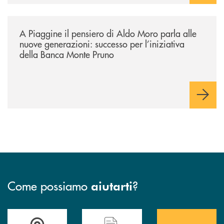
/comunicati/a-piaggine-il-pensiero-di-aldo-moro-parla-alle-nuove-gene
A Piaggine il pensiero di Aldo Moro parla alle
nuove generazioni: successo per l’iniziativa
della Banca Monte Pruno
Come possiamo
?
aiutarti
Accedi all' elenco completo&nbsp; delle&nbsp; filiali&nbsp; di Banca 
Hai bisogno di assistenza immediata? Contatta
Hai bisogno di alcuni