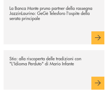
/comunicati/la-banca-monte-pruno-partner-della-rassegna-jazzinlaurino-
La Banca Monte pruno partner della rassegna
JazzinLaurino: GeGè Telesforo l'ospite della
serata principale
/comunicati/stio-alla-riscoperta-delle-tradizioni-con-lidioma-perduto-d
Stio: alla riscoperta delle tradizioni con
"L'Idioma Perduto" di Mario Infante