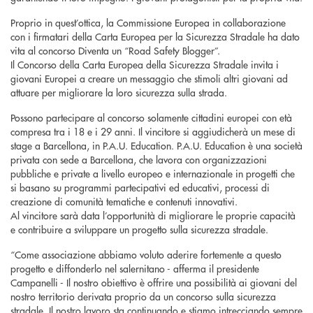
Proprio in quest’ottica, la Commissione Europea in collaborazione
con i firmatari della Carta Europea per la Sicurezza Stradale ha dato
vita al concorso Diventa un “Road Safety Blogger”.
Il Concorso della Carta Europea della Sicurezza Stradale invita i
giovani Europei a creare un messaggio che stimoli altri giovani ad
attuare per migliorare la loro sicurezza sulla strada.
Possono partecipare al concorso solamente cittadini europei con età
compresa tra i 18 e i 29 anni. Il vincitore si aggiudicherà un mese di
stage a Barcellona, in P.A.U. Education. P.A.U. Education è una società
privata con sede a Barcellona, che lavora con organizzazioni
pubbliche e private a livello europeo e internazionale in progetti che
si basano su programmi partecipativi ed educativi, processi di
creazione di comunità tematiche e contenuti innovativi.
Al vincitore sarà data l’opportunità di migliorare le proprie capacità
e contribuire a sviluppare un progetto sulla sicurezza stradale.
“Come associazione abbiamo voluto aderire fortemente a questo
progetto e diffonderlo nel salernitano - afferma il presidente
Campanelli - Il nostro obiettivo è offrire una possibilità ai giovani del
nostro territorio derivata proprio da un concorso sulla sicurezza
stradale. Il nostro lavoro sta continuando e stiamo intrecciando sempre