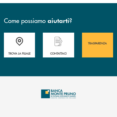
Come possiamo
?
aiutarti
Accedi all' elenco completo&nbsp; delle&nbsp; filiali&nbsp; di Banca 
Hai bisogno di assistenza immediata? Contatta
Hai bisogno di alcuni
TRASPARENZA
TROVA LA FILIALE
CONTATTACI