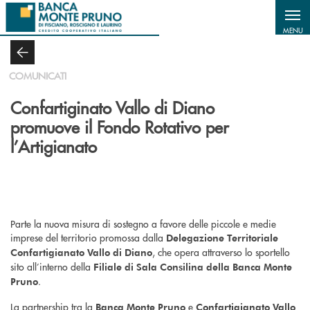
Salta al contenuto principale
MENU
COMUNICATI
Confartiginato Vallo di Diano
promuove il Fondo Rotativo per
l’Artigianato
Parte la nuova misura di sostegno a favore delle piccole e medie
imprese del territorio promossa dalla
Delegazione Territoriale
, che opera attraverso lo sportello
Confartigianato Vallo di Diano
sito all’interno della
Filiale di Sala Consilina della Banca Monte
.
Pruno
La partnership tra la
e
Banca Monte Pruno
Confartigianato Vallo