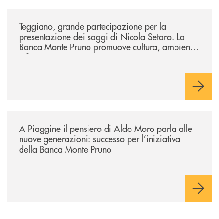
/comunicati/teggiano-grande-partecipazione-per-la-presentazione-dei-
Teggiano, grande partecipazione per la
presentazione dei saggi di Nicola Setaro. La
Banca Monte Pruno promuove cultura, ambiente
e futuro
/comunicati/a-piaggine-il-pensiero-di-aldo-moro-parla-alle-nuove-gene
A Piaggine il pensiero di Aldo Moro parla alle
nuove generazioni: successo per l’iniziativa
della Banca Monte Pruno