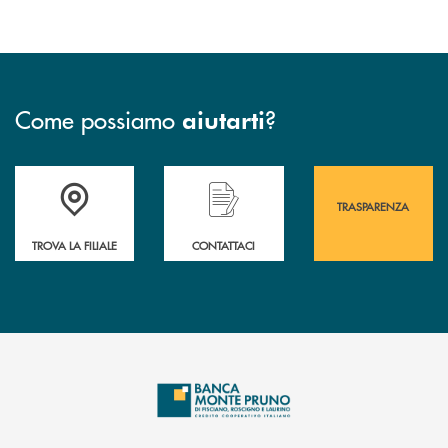
Come possiamo
?
aiutarti
Accedi all' elenco completo&nbsp; delle&nbsp; filiali&nbsp; di Banca 
Hai bisogno di assistenza immediata? Contatta
Hai bisogno di alcuni
TRASPARENZA
TROVA LA FILIALE
CONTATTACI