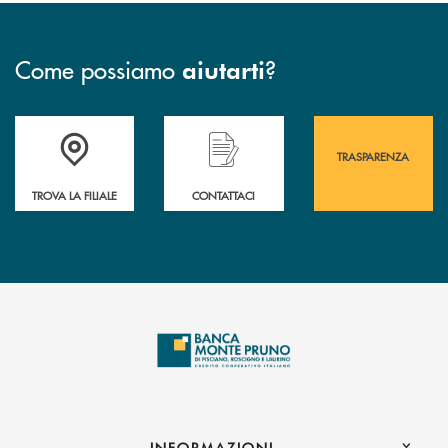
Come possiamo
?
aiutarti
Accedi all' elenco completo&nbsp; delle&nbsp; filiali&nbsp; di Banca 
Hai bisogno di assistenza immediata? Contatta
Hai bisogno di alcuni
TRASPARENZA
TROVA LA FILIALE
CONTATTACI
INFORMAZIONI