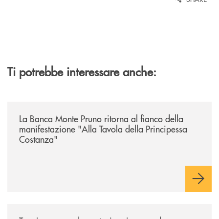
Ti potrebbe interessare anche:
/comunicati/la-banca-monte-pruno-ritorna-al-fianco-della-manifestazion
La Banca Monte Pruno ritorna al fianco della
manifestazione "Alla Tavola della Principessa
Costanza"
/comunicati/teggiano-grande-partecipazione-per-la-presentazione-dei-