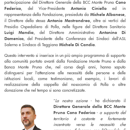
partecipazione del Direttore Generale della BCC Monte Pruno
Cono
, del Vice-Presidente
ed in
Federico
Antonio Ciniello
rappresentanza della Fondazione, presieduta da
,
Michele Albanese
il Direttore della stessa
, oltre ai vertici del
Antonio Mastrandrea
Presidio Ospedaliero di Polla, nelle figure del Direttore Sanitario
, del Direttore Amministrativo
Luigi Mandia
Antonino Di
, del Presidente della Conferenza dei Sindaci dell’ASL
Domenico
Salerno e Sindaco di Teggiano
.
Michele Di Candia
Questo intervento si inserisce in un più ampio programma di supporto
alla comunità portato avanti dalla Fondazione Monte Pruno e dalla
Banca Monte Pruno che, nel corso degli anni, hanno saputo
distinguersi per l’attenzione alle necessità delle persone e delle
istituzioni locali, come testimoniano, ad esempio, i lavori di
realizzazione della cappella del nosocomio di Polla o altre
donazione che nel tempo si sono concretizzate.
“
La nostra azione
- ha dichiarato il
Direttore Generale della BCC Monte
-
a supporto del
Pruno Cono Federico
territorio è costante e fortemente
incentrata verso le necessità che
emergono. Il legame con l’Ospedale di