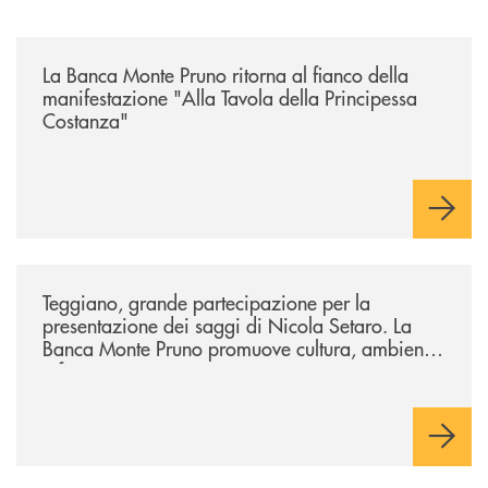
/comunicati/la-banca-monte-pruno-ritorna-al-fianco-della-manifestazion
La Banca Monte Pruno ritorna al fianco della
manifestazione "Alla Tavola della Principessa
Costanza"
/comunicati/teggiano-grande-partecipazione-per-la-presentazione-dei-
Teggiano, grande partecipazione per la
presentazione dei saggi di Nicola Setaro. La
Banca Monte Pruno promuove cultura, ambiente
e futuro