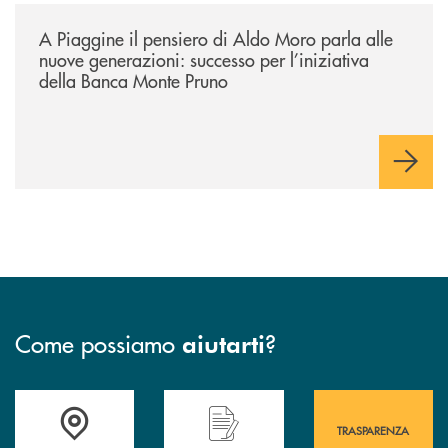
/comunicati/a-piaggine-il-pensiero-di-aldo-moro-parla-alle-nuove-gene
A Piaggine il pensiero di Aldo Moro parla alle
nuove generazioni: successo per l’iniziativa
della Banca Monte Pruno
Come possiamo
?
aiutarti
Accedi all' elenco completo&nbsp; delle&nbsp; filiali&nbsp; di Banca 
Hai bisogno di assistenza immediata? Contatta
Hai bisogno di alcuni
TRASPARENZA