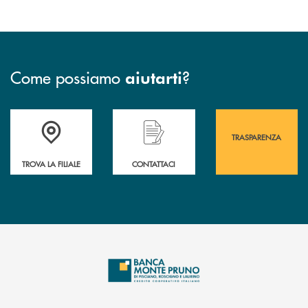
Come possiamo
?
aiutarti
Accedi all' elenco completo&nbsp; delle&nbsp; filiali&nbsp; di Banca 
Hai bisogno di assistenza immediata? Contatta
Hai bisogno di alcuni
TRASPARENZA
TROVA LA FILIALE
CONTATTACI