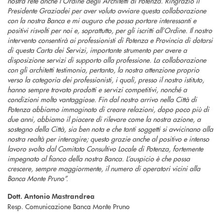
nostra rete anche l’Ordine degli Architetti di Potenza. Ringrazio il
Presidente Graziadei per aver voluto avviare questa collaborazione
con la nostra Banca e mi auguro che possa portare interessanti e
positivi risvolti per noi e, soprattutto, per gli iscritti all’Ordine. Il nostro
intervento consentirà ai professionisti di Potenza e Provincia di dotarsi
di questa Carta dei Servizi, importante strumento per avere a
disposizione servizi di supporto alla professione. La collaborazione
con gli architetti testimonia, pertanto, la nostra attenzione proprio
verso la categoria dei professionisti, i quali, presso il nostro istituto,
hanno sempre trovato prodotti e servizi competitivi, nonché a
condizioni molto vantaggiose. Fin dal nostro arrivo nella Città di
Potenza abbiamo immaginato di creare relazioni, dopo poco più di
due anni, abbiamo il piacere di rilevare come la nostra azione, a
sostegno della Città, sia ben nota e che tanti soggetti si avvicinano alla
nostra realtà per interagire; questo grazie anche al positivo e intenso
lavoro svolto dal Comitato Consultivo Locale di Potenza, fortemente
impegnato al fianco della nostra Banca. L’auspicio è che possa
crescere, sempre maggiormente, il numero di operatori vicini alla
Banca Monte Pruno”.
Dott. Antonio Mastrandrea
Resp. Comunicazione Banca Monte Pruno