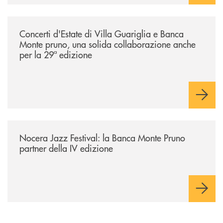
/comunicati/concerti-destate-di-villa-guariglia-e-banca-monte-pruno-u
Concerti d'Estate di Villa Guariglia e Banca
Monte pruno, una solida collaborazione anche
per la 29ª edizione
/comunicati/nocera-jazz-festival-la-banca-monte-pruno-partner-della-i
Nocera Jazz Festival: la Banca Monte Pruno
partner della IV edizione