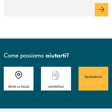
Come possiamo
?
aiutarti
Accedi all' elenco completo&nbsp; delle&nbsp; filiali&nbsp; di Banca 
Hai bisogno di assistenza immediata? Contatta
Hai bisogno di alcuni
TRASPARENZA
TROVA LA FILIALE
CONTATTACI