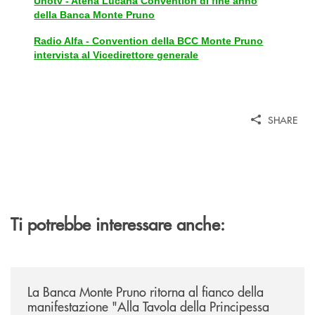
Unotv - Atena Lucana Convention di fine anno
della Banca Monte Pruno
Radio Alfa - Convention della BCC Monte Pruno
intervista al Vicedirettore generale
SHARE
Ti potrebbe interessare anche:
/comunicati/la-banca-monte-pruno-ritorna-al-fianco-della-manifestazion
La Banca Monte Pruno ritorna al fianco della
manifestazione "Alla Tavola della Principessa