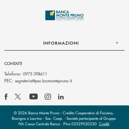
INFORMAZIONI
CONTATTI
Telefono:
0975 398611
(si apre l’app di posta elettro
PEC:
segreteria@pec.bccmontepruno.it
© 2026 Banca Monte Pruno - Credito Cooperativo di Fisciano,
Roscigno e Laurino - Soc. Coop. - Società partecipante al Gruppo
IVA Cassa Centrale Banca · P.Iva 02529020220
Crediti