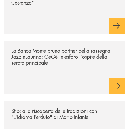
Costanza"
/comunicati/la-banca-monte-pruno-partner-della-rassegna-jazzinlaurino-
La Banca Monte pruno partner della rassegna
JazzinLaurino: GeGè Telesforo l'ospite della
serata principale
/comunicati/stio-alla-riscoperta-delle-tradizioni-con-lidioma-perduto-d
Stio: alla riscoperta delle tradizioni con
"L'Idioma Perduto" di Mario Infante