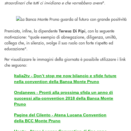
straordinari che tutti ci invidiano e che vorrebbero avere
".
Premiata, infine, la dipendente
, con la seguente
Teresa Di Pipi
motivazione: "quale esempio di abnegazione, diligenza, umiltà,
collega che, in silenzio, svolge il suo ruolo con forte rispetto ed
educazione".
Per visualizzare le immagini della giornata è possibile utilizzare i link
che seguono:
Italia2tv - Don’t stop me now bilancio e sfide future
nella convention della Banca Monte Pruno
Ondanews - Pronti alla prossima sfida un anno di
successi alla-convention 2018 della Banca Monte
Pruno
Pagine del Cilento - Atena Lucana Convention
della BCC Monte Pruno