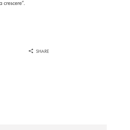
a crescere”.
SHARE
a-29ª-edizione/
-partner-della-iv-edizione/
comunicati/10ª-edizione-summer-school-della-scuola-di-e