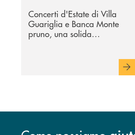
Concerti d'Estate di Villa
Guariglia e Banca Monte
pruno, una solida
collaborazione anche per
la 29ª edizione
Come possiamo
aiut