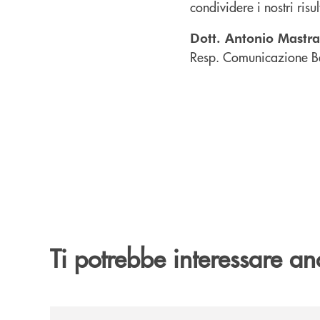
condividere i nostri risu
Dott. Antonio Mastr
Resp. Comunicazione B
Ti potrebbe interessare an
/comunicati/concerti-destate-di-villa-guariglia-