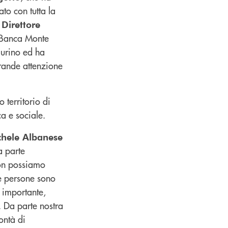
to con tutta la
l
Direttore
a Banca Monte
aurino ed ha
rande attenzione
o territorio di
a e sociale.
chele Albanese
a parte
non possiamo
ste persone sono
o importante,
. Da parte nostra
ontà di