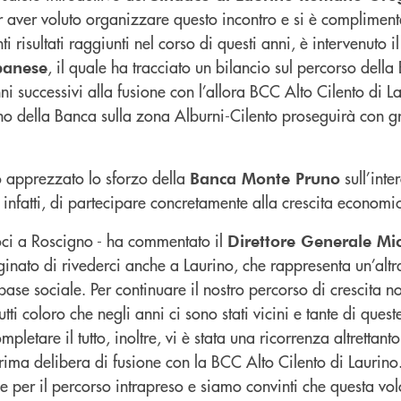
 aver voluto organizzare questo incontro e si è complimenta
ti risultati raggiunti nel corso di questi anni, è intervenuto i
, il quale ha tracciato un bilancio sul percorso dell
banese
ni successivi alla fusione con l’allora BCC Alto Cilento di L
o della Banca sulla zona Alburni-Cilento proseguirà con g
o apprezzato lo sforzo della
sull’inter
Banca Monte Pruno
infatti, di partecipare concretamente alla crescita economic
oci a Roscigno - ha commentato il
Direttore Generale Mi
nato di rivederci anche a Laurino, che rappresenta un’altr
base sociale. Per continuare il nostro percorso di crescita 
utti coloro che negli anni ci sono stati vicini e tante di que
pletare il tutto, inoltre, vi è stata una ricorrenza altrettant
prima delibera di fusione con la BCC Alto Cilento di Laurino
 per il percorso intrapreso e siamo convinti che questa vol