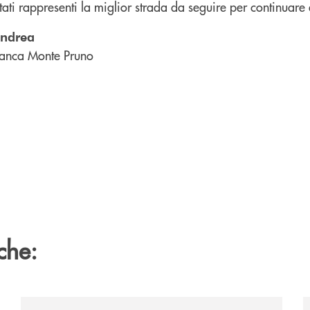
ltati rappresenti la miglior strada da seguire per continuare 
andrea
anca Monte Pruno
che:
e-banca-monte-pruno-una-solida-collaborazione-anche-per-l
/comunicati/nocera-jazz-festival-la-banca-monte-pruno
/