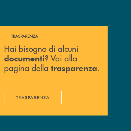
Hai bisogno di alcuni documenti ? Vai alla pagina della 
TRASPARENZA
Hai bisogno di alcuni
? Vai alla
documenti
pagina della
.
trasparenza
TRASPARENZA