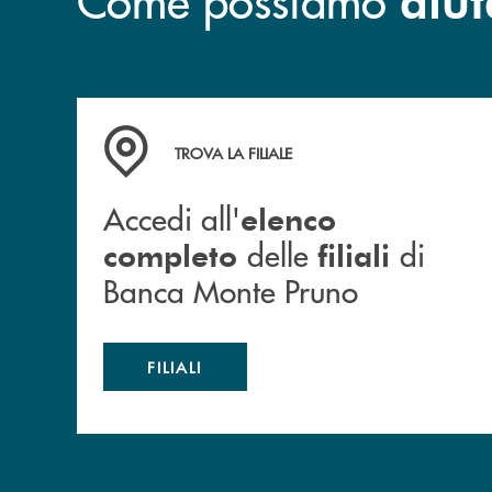
Accedi all' elenco completo&nbsp; delle&nbsp;
TROVA LA FILIALE
Accedi all'
elenco
delle
di
completo
filiali
Banca Monte Pruno
FILIALI