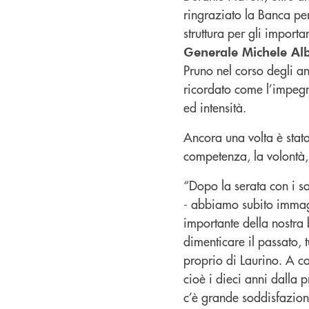
ringraziato la Banca per
struttura per gli importan
Generale Michele Al
Pruno nel corso degli an
ricordato come l’impegn
ed intensità.
Ancora una volta è stat
competenza, la volontà, 
“Dopo la serata con i s
- abbiamo subito immagi
importante della nostra 
dimenticare il passato, t
proprio di Laurino. A com
cioè i dieci anni dalla 
c’è grande soddisfazione