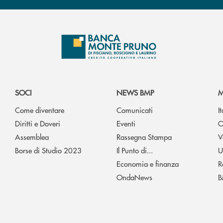
SOCI
NEWS BMP
M
Come diventare
Comunicati
I
Diritti e Doveri
Eventi
O
Assemblea
Rassegna Stampa
V
Borse di Studio 2023
Il Punto di...
U
Economia e finanza
R
OndaNews
B