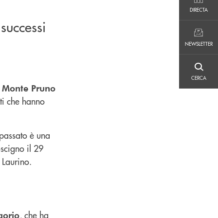
DIRECTA
DIRECTA
successi
NEWSLETTER
NEWSLETTER
CERCA
CERCA
 Monte Pruno
ati che hanno
l passato è una
oscigno il 29
 Laurino.
, che ha
gorio