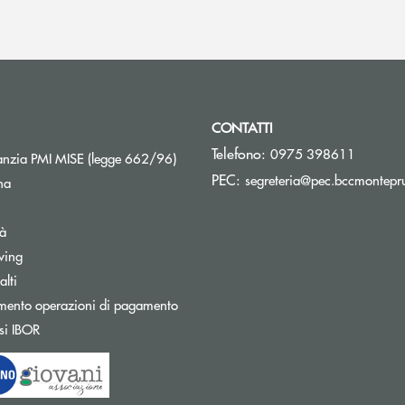
CONTATTI
Telefono:
0975 398611
Apre una nuova finestra
nzia PMI MISE (legge 662/96)
PEC:
segreteria@pec.bccmontepru
na
tà
wing
Apre una nuova finestra
lti
mento operazioni di pagamento
Apre una nuova finestra
si IBOR