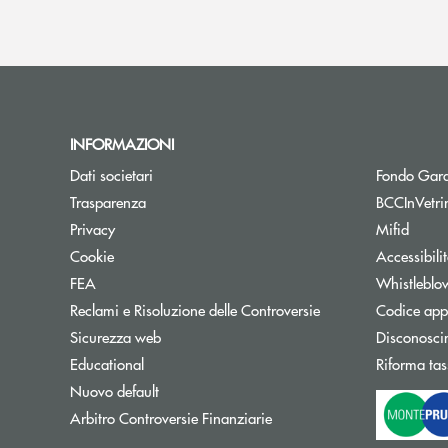
INFORMAZIONI
Dati societari
Fondo Gara
Trasparenza
BCCInVetri
Privacy
Mifid
Cookie
Accessibili
FEA
Whistleblo
Reclami e Risoluzione delle Controversie
Codice appa
Sicurezza web
Disconosci
Educational
Riforma tas
Nuovo default
Apre una nuova finestra
Arbitro Controversie Finanziarie