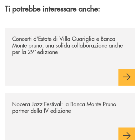
Ti potrebbe interessare anche:
/comunicati/concerti-destate-di-villa-guariglia-e-banca-monte-pruno-u
Concerti d'Estate di Villa Guariglia e Banca
Monte pruno, una solida collaborazione anche
per la 29ª edizione
/comunicati/nocera-jazz-festival-la-banca-monte-pruno-partner-della-i
Nocera Jazz Festival: la Banca Monte Pruno
partner della IV edizione