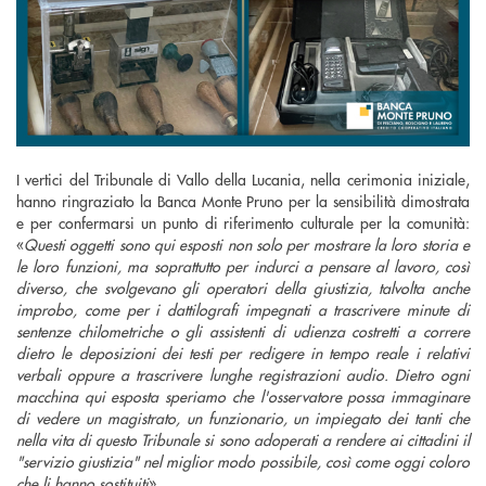
I vertici del Tribunale di Vallo della Lucania, nella cerimonia iniziale,
hanno ringraziato la Banca Monte Pruno per la sensibilità dimostrata
e per confermarsi un punto di riferimento culturale per la comunità:
«
Questi oggetti sono qui esposti non solo per mostrare la loro storia e
le loro funzioni, ma soprattutto per indurci a pensare al lavoro, così
diverso, che svolgevano gli operatori della giustizia, talvolta anche
improbo, come per i dattilografi impegnati a trascrivere minute di
sentenze chilometriche o gli assistenti di udienza costretti a correre
dietro le deposizioni dei testi per redigere in tempo reale i relativi
verbali oppure a trascrivere lunghe registrazioni audio. Dietro ogni
macchina qui esposta speriamo che l'osservatore possa immaginare
di vedere un magistrato, un funzionario, un impiegato dei tanti che
nella vita di questo Tribunale si sono adoperati a rendere ai cittadini il
"servizio giustizia" nel miglior modo possibile, così come oggi coloro
che li hanno sostituiti
».