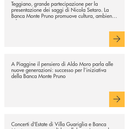
Teggiano, grande partecipazione per la
presentazione dei saggi di Nicola Setaro. La
Banca Monte Pruno promuove cultura, ambiente
e futuro
/comunicati/a-piaggine-il-pensiero-di-aldo-moro-parla-alle-nuove-gene
A Piaggine il pensiero di Aldo Moro parla alle
nuove generazioni: successo per l’iniziativa
della Banca Monte Pruno
/comunicati/concerti-destate-di-villa-guariglia-e-banca-monte-pruno-u
Concerti d'Estate di Villa Guariglia e Banca