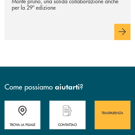
Monte pruno, una solida collaborazione anche
per la 29ª edizione
Come possiamo
?
aiutarti
Accedi all' elenco completo&nbsp; delle&nbsp; filiali&nbsp; di Banca 
Hai bisogno di assistenza immediata? Contatta
Hai bisogno di alcuni
TRASPARENZA
TROVA LA FILIALE
CONTATTACI