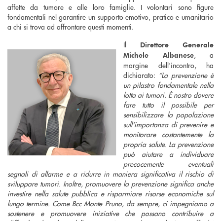
affette da tumore e alle loro famiglie. I volontari sono figure
fondamentali nel garantire un supporto emotivo, pratico e umanitario
a chi si trova ad affrontare questi momenti.
Il
Direttore Generale
, a
Michele Albanese
margine dell’incontro, ha
dichiarato:
“La prevenzione è
un pilastro fondamentale nella
lotta ai tumori. È nostro dovere
fare tutto il possibile per
sensibilizzare la popolazione
sull'importanza di prevenire e
monitorare costantemente la
propria salute. La prevenzione
può aiutare a individuare
precocemente eventuali
segnali di allarme e a ridurre in maniera significativa il rischio di
sviluppare tumori. Inoltre, promuovere la prevenzione significa anche
investire nella salute pubblica e risparmiare risorse economiche sul
lungo termine. Come Bcc Monte Pruno, da sempre, ci impegniamo a
sostenere e promuovere iniziative che possano contribuire a