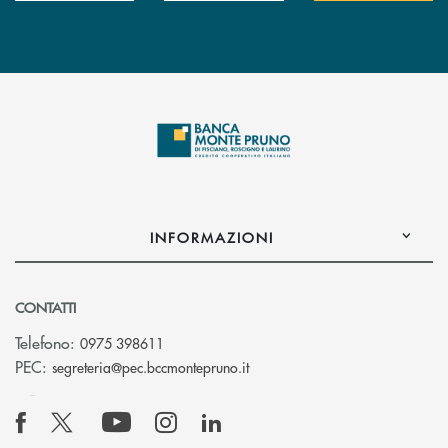
INFORMAZIONI
CONTATTI
Telefono:
0975 398611
(si apre l’app di posta elettro
PEC:
segreteria@pec.bccmontepruno.it