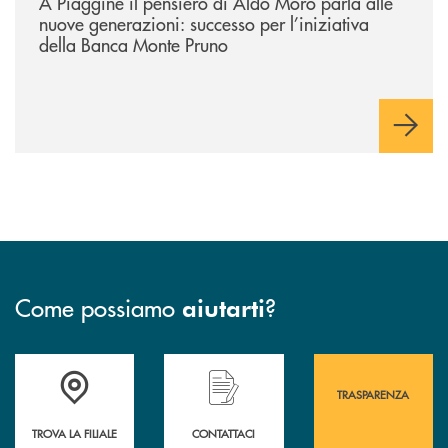
A Piaggine il pensiero di Aldo Moro parla alle
nuove generazioni: successo per l’iniziativa
della Banca Monte Pruno
Come possiamo
?
aiutarti
Accedi all' elenco completo&nbsp; delle&nbsp; filiali&nbsp; di Banca 
Hai bisogno di assistenza immediata? Contatta
Hai bisogno di alcuni
TRASPARENZA
TROVA LA FILIALE
CONTATTACI