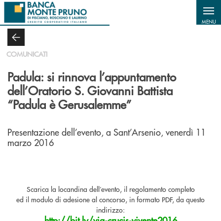
Salta al contenuto principale
MENU
COMUNICATI
Padula: si rinnova l’appuntamento
dell’Oratorio S. Giovanni Battista
“Padula è Gerusalemme”
Presentazione dell’evento, a Sant’Arsenio, venerdì 11
marzo 2016
Scarica la locandina dell’evento, il regolamento completo
ed il modulo di adesione al concorso, in formato PDF, da questo
indirizzo:
http://bit.ly/via-crucis-vivente2016