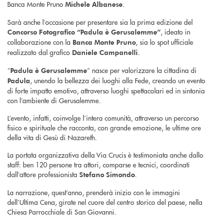
Banca Monte Pruno
.
Michele Albanese
Sarà anche l’occasione per presentare sia la prima edizione del
, ideato in
Concorso Fotografico “Padula è Gerusalemme”
collaborazione con la
, sia lo spot ufficiale
Banca Monte Pruno
realizzato dal grafico
.
Daniele Campanelli
“
” nasce per valorizzare la cittadina di
Padula è Gerusalemme
, unendo la bellezza dei luoghi alla Fede, creando un evento
Padula
di forte impatto emotivo, attraverso luoghi spettacolari ed in sintonia
con l’ambiente di Gerusalemme.
L’evento, infatti, coinvolge l’intera comunità, attraverso un percorso
fisico e spirituale che racconta, con grande emozione, le ultime ore
della vita di Gesù di Nazareth.
La portata organizzativa della Via Crucis è testimoniata anche dallo
staff: ben 120 persone tra attori, comparse e tecnici, coordinati
dall’attore professionista
.
Stefano Simondo
La narrazione, quest’anno, prenderà inizio con le immagini
dell’Ultima Cena, girate nel cuore del centro storico del paese, nella
Chiesa Parrocchiale di San Giovanni.