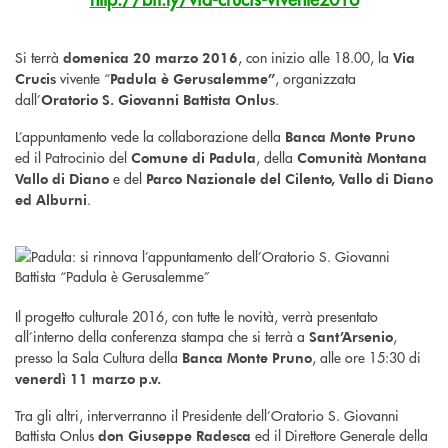
Si terrà
, con inizio alle 18.00, la
domenica 20 marzo 2016
Via
vivente “
, organizzata
Crucis
Padula è Gerusalemme”
dall’
.
Oratorio S. Giovanni Battista Onlus
L’appuntamento vede la collaborazione della
Banca Monte Pruno
ed il Patrocinio del
, della
Comune di Padula
Comunità Montana
e del
Vallo di Diano
Parco Nazionale del Cilento, Vallo di Diano
.
ed Alburni
Il progetto culturale 2016, con tutte le novità, verrà presentato
all’interno della conferenza stampa che si terrà a
,
Sant’Arsenio
presso la Sala Cultura della
, alle ore 15:30 di
Banca Monte Pruno
venerdì 11 marzo p.v.
Tra gli altri, interverranno il Presidente dell’Oratorio S. Giovanni
Battista Onlus
ed il Direttore Generale della
don Giuseppe Radesca