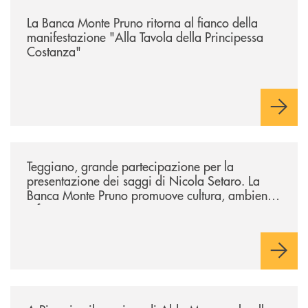
/comunicati/la-banca-monte-pruno-ritorna-al-fianco-della-manifestazion
La Banca Monte Pruno ritorna al fianco della
manifestazione "Alla Tavola della Principessa
Costanza"
/comunicati/teggiano-grande-partecipazione-per-la-presentazione-dei-
Teggiano, grande partecipazione per la
presentazione dei saggi di Nicola Setaro. La
Banca Monte Pruno promuove cultura, ambiente
e futuro
/comunicati/a-piaggine-il-pensiero-di-aldo-moro-parla-alle-nuove-gene