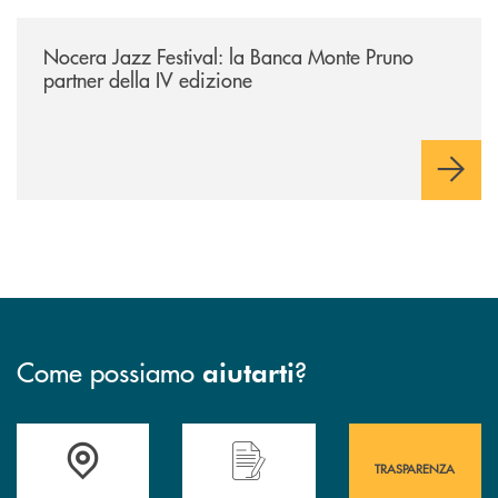
/comunicati/nocera-jazz-festival-la-banca-monte-pruno-partner-della-i
Nocera Jazz Festival: la Banca Monte Pruno
partner della IV edizione
Come possiamo
?
aiutarti
Accedi all' elenco completo&nbsp; delle&nbsp; filiali&nbsp; di Banca 
Hai bisogno di assistenza immediata? Contatta
Hai bisogno di alcuni
TRASPARENZA