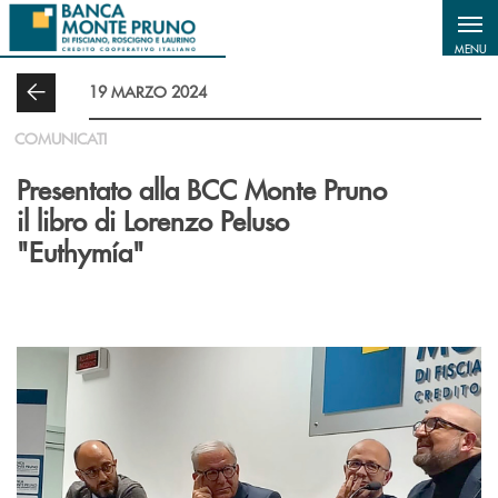
Salta al contenuto principale
MENU
19 MARZO 2024
COMUNICATI
Presentato alla BCC Monte Pruno
il libro di Lorenzo Peluso
"Euthymía"