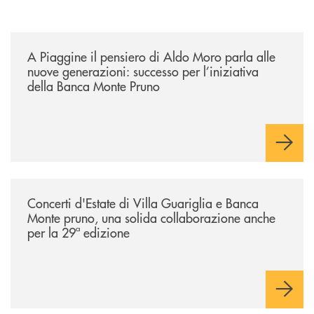
/comunicati/a-piaggine-il-pensiero-di-aldo-moro-parla-alle-nuove-gene
A Piaggine il pensiero di Aldo Moro parla alle
nuove generazioni: successo per l’iniziativa
della Banca Monte Pruno
/comunicati/concerti-destate-di-villa-guariglia-e-banca-monte-pruno-u
Concerti d'Estate di Villa Guariglia e Banca
Monte pruno, una solida collaborazione anche
per la 29ª edizione